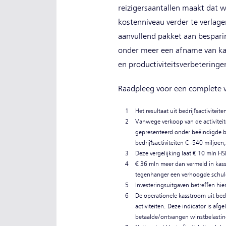
reizigersaantallen maakt dat 
kostenniveau verder te verlag
aanvullend pakket aan besparin
onder meer een afname van kan
en productiviteitsverbetering
Raadpleeg voor een complete v
1
Het resultaat uit bedrijfsactivite
2
Vanwege verkoop van de activitei
gepresenteerd onder beëindigde bed
bedrijfsactiviteiten € -540 miljoe
3
Deze vergelijking laat € 10 mln H
4
€ 36 mln meer dan vermeld in kasst
tegenhanger een verhoogde schuld 
5
Investeringsuitgaven betreffen hie
6
De operationele kasstroom uit bedr
activiteiten. Deze indicator is af
betaalde/ontvangen winstbelasting