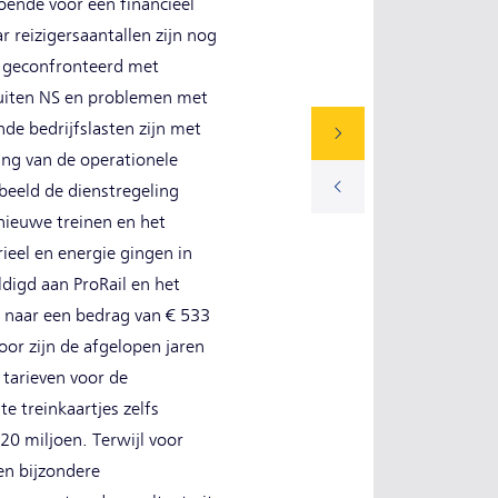
doende voor een financieel
reizigersaantallen zijn nog
e geconfronteerd met
buiten NS en problemen met
de bedrijfslasten zijn met
ng van de operationele
beeld de dienstregeling
nieuwe treinen en het
ieel en energie gingen in
digd aan ProRail en het
) naar een bedrag van € 533
or zijn de afgelopen jaren
 tarieven voor de
e treinkaartjes zelfs
0 miljoen. Terwijl voor
en bijzondere