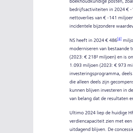
boekhoudkundige posten, zoals
bedrijfsactiviteiten in 2024 €
nettoverlies van € -141 miljoe
incidentele bijzondere waarde
[4]
NS heeft in 2024 € 486
miljo
moderniseren van bestaande tre
(2023: € 218² miljoen) en is 
1.093 miljoen (2023: € 973 mi
investeringsprogramma, deels v
die alleen deels zijn gecompe
kunnen blijven investeren in d
van belang dat de resultaten e
Ultimo 2024 liep de huidige H
verdiencapaciteit zien met ee
uitdagend blijven. De concess