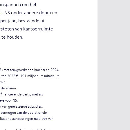
s inspannen om het
oet NS onder andere door een
per jaar, bestaande uit
afstoten van kantoorruimte
r te houden.
.
.
23 (met terugwerkende kracht) en 2024
eiten 2023 € -191 miljoen, resultaat uit
 mln.
dere jaren.
financierende partij, met als
ave voor NS.
k van gerelateerde subsidies.
end vermogen van de operationele
ultaat na aanpassingen na aftrek van