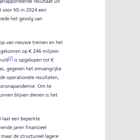
erapporteerde resultaat uit
rt voor NS in 2024 een
 mede het gevolg van
p van nieuwe treinen en het
itgekomen op € 246 miljoen
[7]
huld
is opgelopen tot €
was, gegeven het omvangrijke
de operationele resultaten,
e coronapandemie. Om te
unnen blijven dienen is het
 laat een beperkte
ende jaren financieel
 maar de structureel lagere