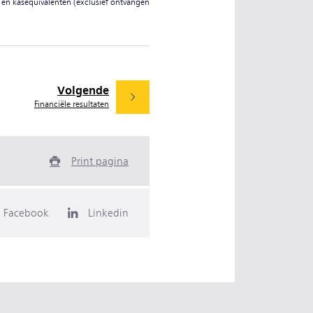
 en kasequivalenten (exclusief ontvangen
Volgende
Financiële resultaten
Print pagina
Facebook
Linkedin