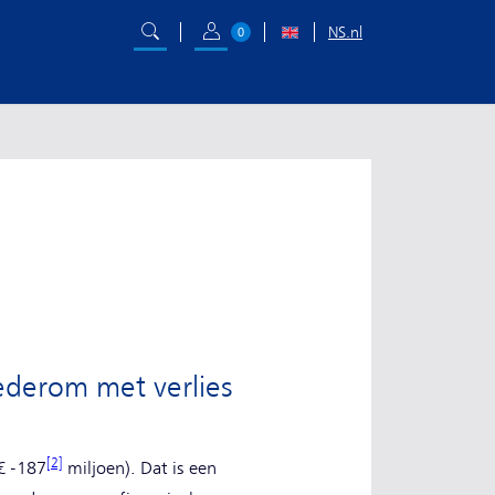
NS.nl
0
wederom met verlies
[2]
€ -187
miljoen). Dat is een