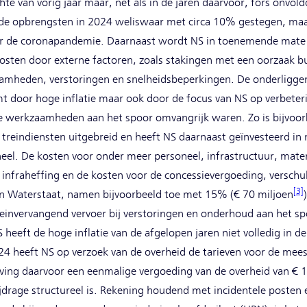
hte van vorig jaar maar, net als in de jaren daarvoor, fors onvol
de opbrengsten in 2024 weliswaar met circa 10% gestegen, maar 
 vóór de coronapandemie. Daarnaast wordt NS in toenemende mat
osten door externe factoren, zoals stakingen met een oorzaak 
aamheden, verstoringen en snelheidsbeperkingen. De onderliggen
door hoge inflatie maar ook door de focus van NS op verbeteri
 de werkzaamheden aan het spoor omvangrijk waren. Zo is bijvoor
treindiensten uitgebreid en heeft NS daarnaast geïnvesteerd in 
eel. De kosten voor onder meer personeel, infrastructuur, mater
nfraheffing en de kosten voor de concessievergoeding, verschul
[3]
 en Waterstaat, namen bijvoorbeeld toe met 15% (€ 70 miljoen
einvervangend vervoer bij verstoringen en onderhoud aan het spo
heeft de hoge inflatie van de afgelopen jaren niet volledig in de
024 heeft NS op verzoek van de overheid de tarieven voor de meest
ving daarvoor een eenmalige vergoeding van de overheid van € 12
jdrage structureel is. Rekening houdend met incidentele posten 