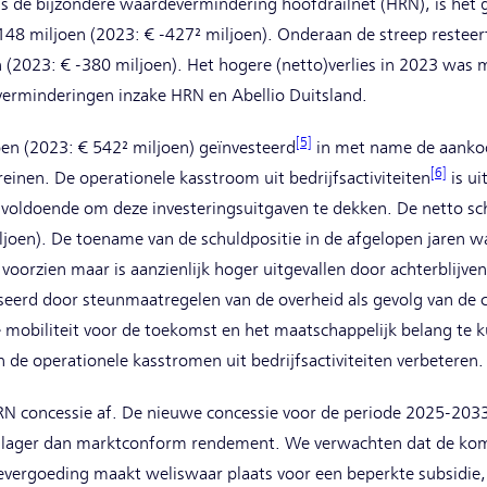
 de bijzondere waardevermindering hoofdrailnet (HRN), is het g
 -148 miljoen (2023: € -427² miljoen). Onderaan de streep restee
n (2023: € -380 miljoen). Het hogere (netto)verlies in 2023 was
verminderingen inzake HRN en Abellio Duitsland.
[5]
en (2023: € 542² miljoen) geïnvesteerd
in met name de aankoo
[6]
inen. De operationele kasstroom uit bedrijfsactiviteiten
is u
onvoldoende om deze investeringsuitgaven te dekken. De netto sc
ljoen). De toename van de schuldpositie in de afgelopen jaren 
oorzien maar is aanzienlijk hoger uitgevallen door achterblijven
nseerd door steunmaatregelen van de overheid als gevolg van d
e mobiliteit voor de toekomst en het maatschappelijk belang te k
n de operationele kasstromen uit bedrijfsactiviteiten verbeteren.
RN concessie af. De nieuwe concessie voor de periode 2025-2033
n lager dan marktconform rendement. We verwachten dat de kom
ievergoeding maakt weliswaar plaats voor een beperkte subsidie,