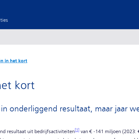
ties
ën in het kort
het kort
 in onderliggend resultaat, maar jaar 
[1]
 resultaat uit bedrijfsactiviteiten
van € -141 miljoen (2023: 