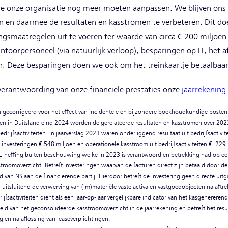
we onze organisatie nog meer moeten aanpassen. We blijven on
en en daarmee de resultaten en kasstromen te verbeteren. Dit d
gsmaatregelen uit te voeren ter waarde van circa € 200 miljoen 
toorpersoneel (via natuurlijk verloop), besparingen op IT, het 
en. Deze besparingen doen we ook om het treinkaartje betaalbaa
erantwoording van onze financiële prestaties onze
jaarrekening
iten gecorrigeerd voor het effect van incidentele en bijzondere boekhoudkundige posten
ten in Duitsland eind 2024 worden de gerelateerde resultaten en kasstromen over 20
rijfsactiviteiten. In jaarverslag 2023 waren onderliggend resultaat uit bedrijfsactivit
n, investeringen € 548 miljoen en operationele kasstroom uit bedrijfsactiviteiten € 229
SL-heffing buiten beschouwing welke in 2023 is verantwoord en betrekking had op eer
roomoverzicht. Betreft investeringen waarvan de facturen direct zijn betaald door de 
van NS aan de financierende partij. Hierdoor betreft de investering geen directe uitg
r uitsluitend de verwerving van (im)materiële vaste activa en vastgoedobjecten na aftre
ijfsactiviteiten dient als een jaar-op-jaar vergelijkbare indicator van het kasgenerer
geleid van het geconsolideerde kasstroomoverzicht in de jaarrekening en betreft het res
 en na aflossing van leaseverplichtingen.