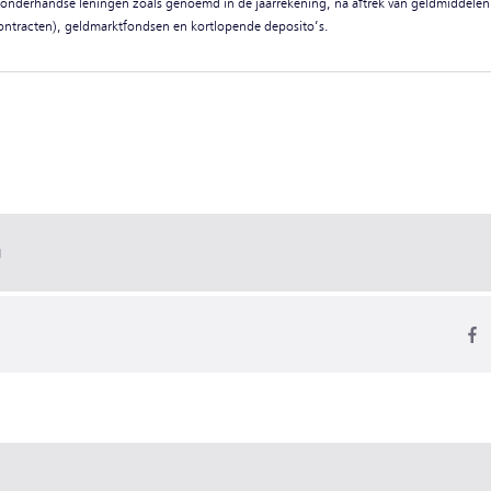
e onderhandse leningen zoals genoemd in de jaarrekening, na aftrek van geldmiddelen
ontracten), geldmarktfondsen en kortlopende deposito’s.
g