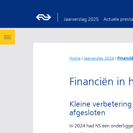
Jaarverslag 2025
Actuele presta
Home
/
Jaarverslag 2024
/
Financi
Financiën in 
Kleine verbetering
afgesloten
In 2024 had NS een onderliggend