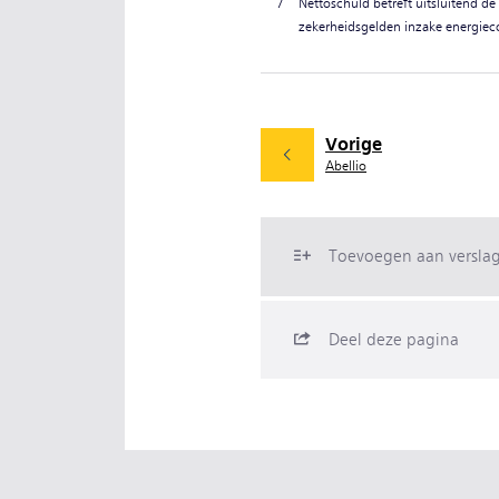
7
Nettoschuld betreft uitsluitend d
zekerheidsgelden inzake energiec
Vorige
Abellio
Toevoegen aan versla
Deel deze pagina