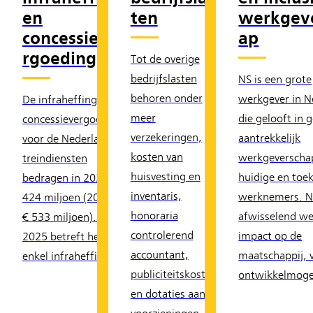
en
ten
werkgev
concessieve
ap
rgoeding
Tot de overige
bedrijfslasten
NS is een grote
behoren onder
werkgever in N
De infraheffing en
meer
die gelooft in 
concessievergoeding
verzekeringen,
aantrekkelijk
voor de Nederlandse
kosten van
werkgeverscha
treindiensten
huisvesting en
huidige en toe
bedragen in 2025 €
inventaris,
werknemers. N
424 miljoen (2024:
honoraria
afwisselend w
€ 533 miljoen). Voor
controlerend
impact op de
2025 betreft het
accountant,
maatschappij, v
enkel infraheffing.
publiciteitskosten
ontwikkelmoge
en dotaties aan