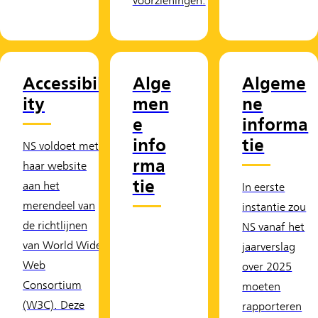
voorzieningen.
Accessibil
Alge
Algeme
ity
men
ne
e
informa
info
tie
NS voldoet met
rma
haar website
tie
aan het
In eerste
merendeel van
instantie zou
de richtlijnen
NS vanaf het
van World Wide
jaarverslag
Web
over 2025
Consortium
moeten
(W3C). Deze
rapporteren