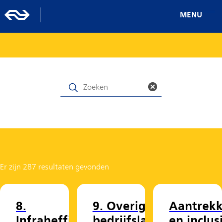
MENU
Er zijn 287 resultaten gevonden
8.
9. Overige
Aantrekk
Infraheffing
bedrijfslas
en inclus