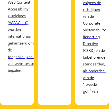
Web Content
volgens de
Accessibility
richtlijnen
Guidelines
van de
(WCAG 1.0)
Corporate
worden
Sustainability
internationaal
Reporting
gehanteerd om
Directive
de
(CSRD) en de
toegankelijkheid
bijbehorende
van websites te
standaarden,
bepalen.
als onderdeel
van de
‘tweede
golf’ van