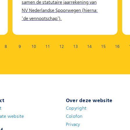
samen de statutaire jaarrekening van
NV Nederlandse Spoorwegen (hierna:
'de vennootschap').
8
9
10
11
12
13
14
15
16
ct
Over deze website
t
(new window)
Copyright
ate website
(new window)
Colofon
Privacy