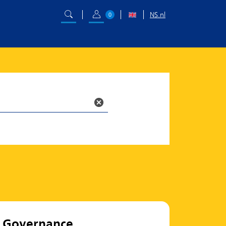
NS.nl
0
Governance