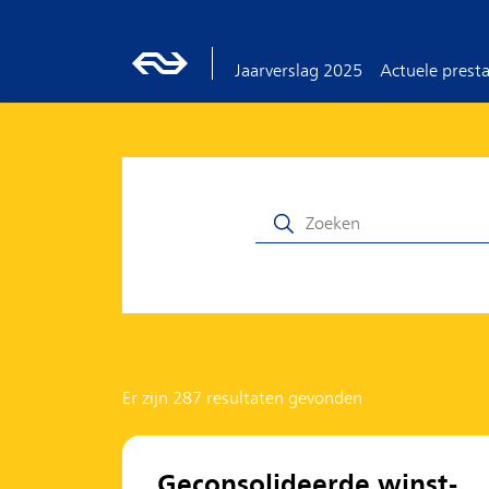
Jaarverslag 2025
Actuele presta
Er zijn 287 resultaten gevonden
Geconsolideerde winst-