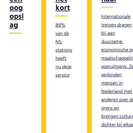
oog
kort
opsl
Internationale
ag
treinen dragen
89%
bij aan
van de
duurzame,
NS-
economische e
stations
maatschappelij
heeft
vooruitgang. Z
nu deze
verbinden
service
mensen in
Nederland met
anderen over d
grens en
brengen cultur
dichter bij elka