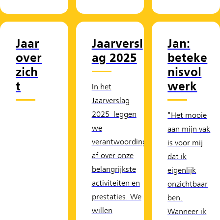
Jaar
Jaarversl
Jan:
over
ag 2025
beteke
zich
nisvol
t
werk
In het
Jaarverslag
2025 leggen
"Het mooie
we
aan mijn vak
verantwoording
is voor mij
af over onze
dat ik
belangrijkste
eigenlijk
activiteiten en
onzichtbaar
prestaties. We
ben.
willen
Wanneer ik