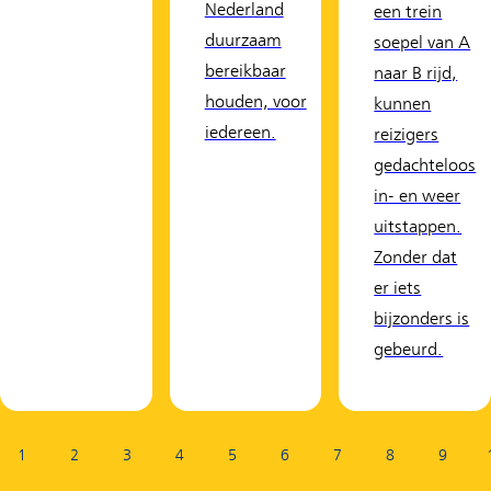
Nederland
een trein
duurzaam
soepel van A
bereikbaar
naar B rijd,
houden, voor
kunnen
iedereen.
reizigers
gedachteloos
in- en weer
uitstappen.
Zonder dat
er iets
bijzonders is
gebeurd.
Pagina:
1
2
3
4
5
6
7
8
9