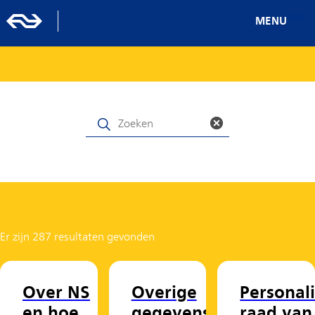
MENU
Er zijn 287 resultaten gevonden
Over NS
Overige
Personal
en hoe
gegevens
raad van