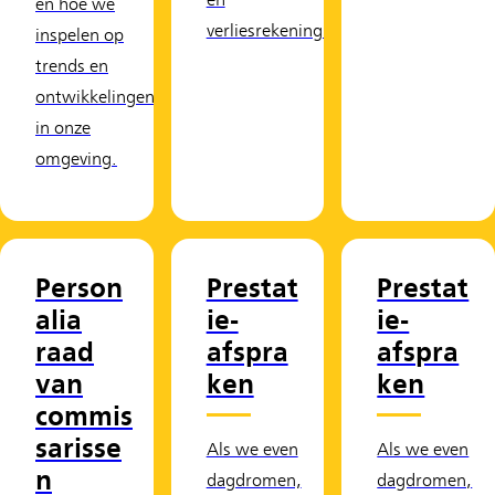
en
en hoe we
verliesrekening.
inspelen op
trends en
ontwikkelingen
in onze
omgeving.
Person
Prestat
Prestat
alia
ie-
ie-
raad
afspra
afspra
van
ken
ken
commis
sarisse
Als we even
Als we even
n
dagdromen,
dagdromen,