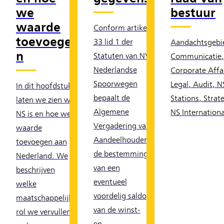
we
bestuur
waarde
Conform artikel
toevoege
33 lid 1 der
Aandachtsgebi
n
Statuten van NV
Communicatie
Nederlandse
Corporate Affai
Spoorwegen
Legal, Audit, N
In dit hoofdstuk
bepaalt de
Stations, Strat
laten we zien wie
Algemene
NS Internationa
NS is en hoe we
Vergadering van
waarde
Aandeelhouders
toevoegen aan
de bestemming
Nederland. We
van een
beschrijven
eventueel
welke
voordelig saldo
maatschappelijke
van de winst-
rol we vervullen