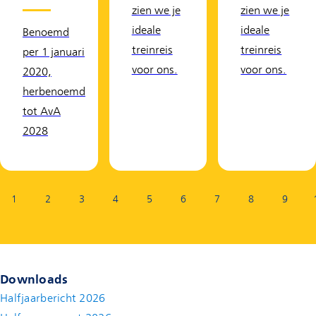
zien we je
zien we je
ideale
ideale
Benoemd
treinreis
treinreis
per 1 januari
voor ons.
voor ons.
2020,
herbenoemd
tot AvA
2028
Pagina:
1
2
3
4
5
6
7
8
9
Downloads
Halfjaarbericht 2026