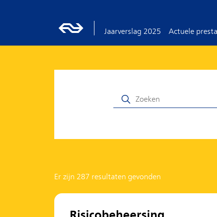
Jaarverslag 2025
Actuele presta
Er zijn 287 resultaten gevonden
Risicobeheersing