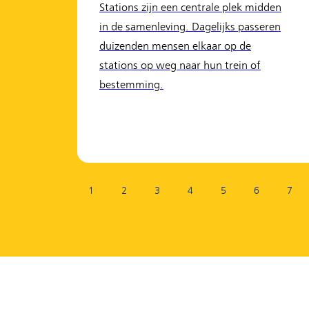
Stations zijn een centrale plek midden
in de samenleving. Dagelijks passeren
duizenden mensen elkaar op de
stations op weg naar hun trein of
bestemming.
Pagina:
1
2
3
4
5
6
7