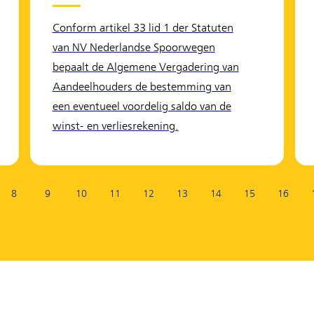
Conform artikel 33 lid 1 der Statuten
van NV Nederlandse Spoorwegen
bepaalt de Algemene Vergadering van
Aandeelhouders de bestemming van
een eventueel voordelig saldo van de
winst- en verliesrekening.
8
9
10
11
12
13
14
15
16