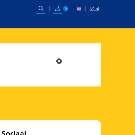
NS.nl
0
Sociaal