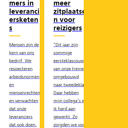
mers in
meer
leveranci
zitplaatse
ersketen
n voor
s
reizigers
Mensen zijn de
"Dit jaar zijn
kern van ons
sommige
bedrijf. We
eersteklascoupés
respecteren
van onze treinen
arbeidsnormen
omgebouwd
en
naar tweedeklas.
mensenrechten
Daar hebben
en verwachten
mijn collega’s en
dat onze
ik hard aan
leveranciers
gewerkt. Zo
dat ook doen.
zorgden we voor