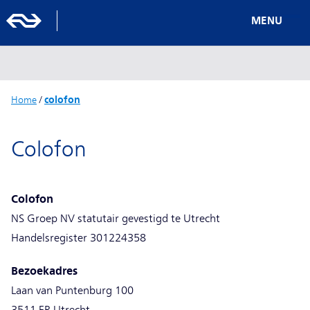
MENU
Home
/
colofon
Colofon
Colofon
NS Groep NV statutair gevestigd te Utrecht
Handelsregister 301224358
Bezoekadres
Laan van Puntenburg 100
3511 ER Utrecht