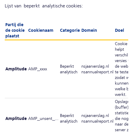
Lijst van beperkt analytische cookies:
Partij die
de cookie
Cookienaam
Categorie
Domein
Doel
plaatst
Cookie di
helpt
verschille
versies va
Beperkt
nsjaarverslag.nl
de websit
Amplitude
AMP_xxxx
analytisch
nsannualreport.nl
te testen,
zodat we
kunnen zi
welke bet
werkt.
Opslagrij
(buffer) v
statistiek
Beperkt
nsjaarverslag.nl
Amplitude
AMP_unsent_...
die nog n
analytisch
nsannualreport.nl
naar de
server zijn