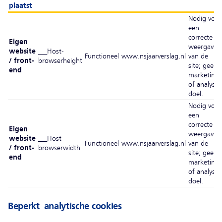
plaatst
Nodig voor
een
correcte
Eigen
weergave
website
__Host-
Functioneel
www.nsjaarverslag.nl
van de
/ front-
browserheight
site; geen
end
marketing-
of analyse-
doel.
Nodig voor
een
correcte
Eigen
weergave
website
__Host-
Functioneel
www.nsjaarverslag.nl
van de
/ front-
browserwidth
site; geen
end
marketing-
of analyse-
doel.
Beperkt analytische cookies