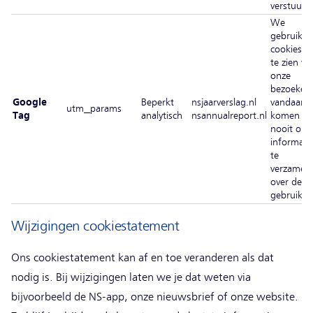
verstuurd
We
gebruike
cookies 
te zien w
onze
bezoeker
Google
Beperkt
nsjaarverslag.nl
vandaan
utm_params
Tag
analytisch
nsannualreport.nl
komen e
nooit om
informati
te
verzamel
over de
gebruiker
Wijzigingen cookiestatement
Ons cookiestatement kan af en toe veranderen als dat
nodig is. Bij wijzigingen laten we je dat weten via
bijvoorbeeld de NS-app, onze nieuwsbrief of onze website.