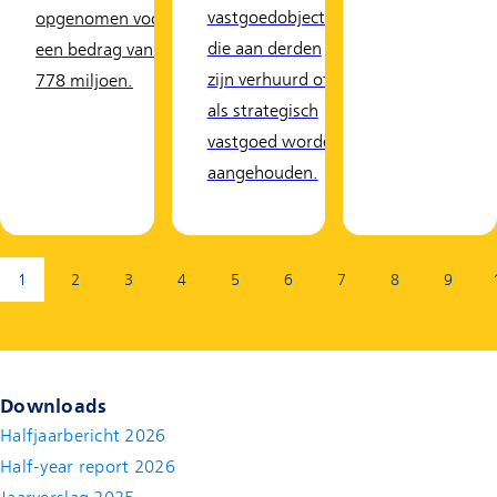
vastgoedobjecten
opgenomen voor
die aan derden
een bedrag van €
zijn verhuurd of
778 miljoen.
als strategisch
vastgoed worden
aangehouden.
Pagina:
1
2
3
4
5
6
7
8
9
(Huidige pagina)
Downloads
Halfjaarbericht 2026
Half-year report 2026