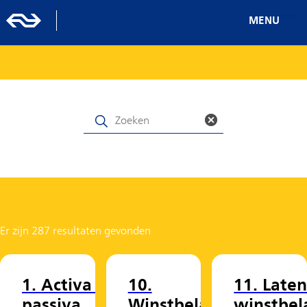
MENU
Er zijn 287 resultaten gevonden
1. Activa en
10.
11. Late
passiva
Winstbelastin
winstbel