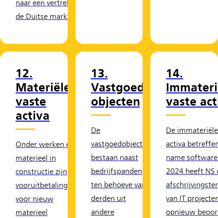
naar een vertrek uit
de Duitse markt.
12.
13.
14.
Materiële
Vastgoed
Immateri
vaste
objecten
vaste act
activa
De
De immateriële
vastgoedobjecten
activa betreffe
Onder werken en
bestaan naast
name software.
materieel in
bedrijfspanden
2024 heeft NS 
constructie zijn
ten behoeve van
afschrijvingste
vooruitbetalingen
derden uit
van IT projecte
voor nieuw
andere
opnieuw beoor
materieel