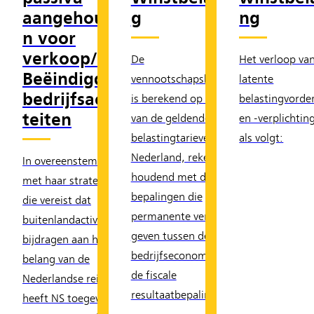
aangehoude
g
ng
n voor
verkoop/
De
Het verloop va
Beëindigde
vennootschapsbelasting
latente
bedrijfsactivi
is berekend op basis
belastingvorde
teiten
van de geldende
en -verplichtin
belastingtarieven in
als volgt:
Nederland, rekening
In overeenstemming
houdend met de fiscale
met haar strategie,
bepalingen die
die vereist dat
permanente verschillen
buitenlandactiviteiten
geven tussen de
bijdragen aan het
bedrijfseconomische en
belang van de
de fiscale
Nederlandse reiziger,
resultaatbepaling.
heeft NS toegewerkt