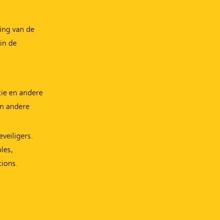
ing van de
 in de
tie en andere
an andere
veiligers.
les,
tions.