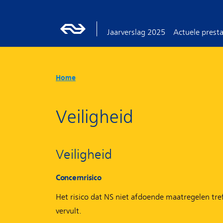
Jaarverslag 2025
Actuele presta
Home
Veiligheid
Veiligheid
Concernrisico
Het risico dat NS niet afdoende maatregelen tr
vervult.