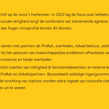
ief op de risico’s hierbinnen. In 2023 lag de focus voor beheers
Bij sociale veiligheid zorgt de combinatie van toenemende agressie
een hoger risicoprofiel binnen dit domein.
 samen met partners als ProRail, overheden, lokaal bestuur, poli
s bij het oplossen van maatschappelijke problemen afhankelijk v
inisteries en lokale overheden.
richt inzetten van Veiligheid & Servicemedewerkers en externe be
roRail en (lokale)partners. Bijvoorbeeld volledige ingangscontro
e inrichting van stations worden extra ingezet op risicovolle sta
s uit te voeren.