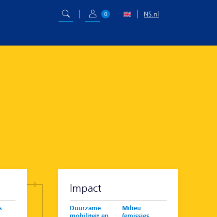
NS.nl
0
Impact
s
Duurzame
Milieu
mobiliteit en
(emissies,