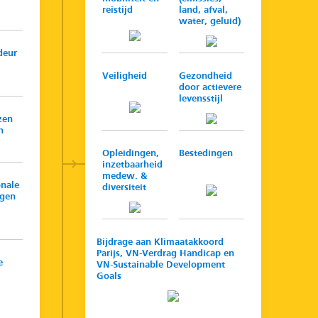
reistijd
land, afval,
water, geluid)
deur
Veiligheid
Gezondheid
door actievere
levensstijl
zen
n
Opleidingen,
Bestedingen
inzetbaarheid
medew. &
onale
diversiteit
ngen
Bijdrage aan Klimaatakkoord
Parijs, VN-Verdrag Handicap en
e
VN-Sustainable Development
Goals