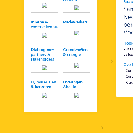
Strat
Sa
Ne
Interne &
Medewerkers
ber
externe kennis
Voo
Hoof
Basi
Dialoog met
Grondstoffen
partners &
& energie
Klaa
stakeholders
Over
Com
Cor
IT, materialen
Ervaringen
Risic
& kantoren
Abellio