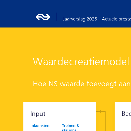
Jaarverslag 2025
Actuele presta
Waardecreatiemodel
Hoe NS waarde toevoegt aan
Input
Bed
Inkomsten
Treinen &
stations