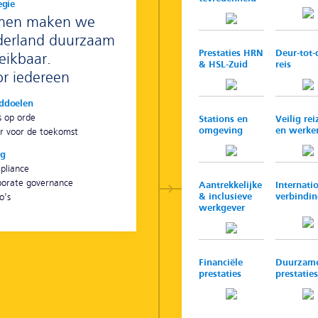
egie
men maken we
derland duurzaam
Prestaties HRN
Deur-tot-
eikbaar.
& HSL-Zuid
reis
r iedereen
ddoelen
s op orde
Stations en
Veilig rei
omgeving
en werke
r voor de toekomst
ig
pliance
porate governance
Aantrekkelijke
Internati
& inclusieve
verbindi
o's
werkgever
Financiële
Duurzam
prestaties
prestaties