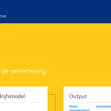
ties
 de samenleving
rijfsmodel
Output
Klant-
Innovatie
tevredenheid