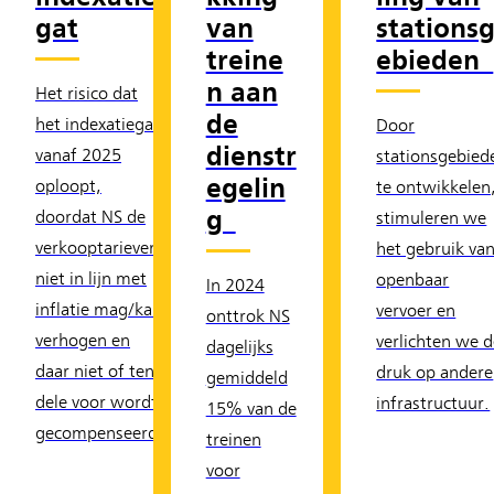
gat
van
stations
treine
ebieden
n aan
Het risico dat
de
het indexatiegat
Door
dienstr
vanaf 2025
stationsgebied
egelin
oploopt,
te ontwikkelen
g
doordat NS de
stimuleren we
verkooptarieven
het gebruik va
niet in lijn met
openbaar
In 2024
inflatie mag/kan
vervoer en
onttrok NS
verhogen en
verlichten we 
dagelijks
daar niet of ten
druk op andere
gemiddeld
dele voor wordt
infrastructuur.
15% van de
gecompenseerd.
treinen
voor