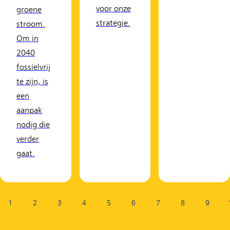
voor onze
groene
strategie.
stroom.
Om in
2040
fossielvrij
te zijn, is
een
aanpak
nodig die
verder
gaat.
Pagina:
1
2
3
4
5
6
7
8
9