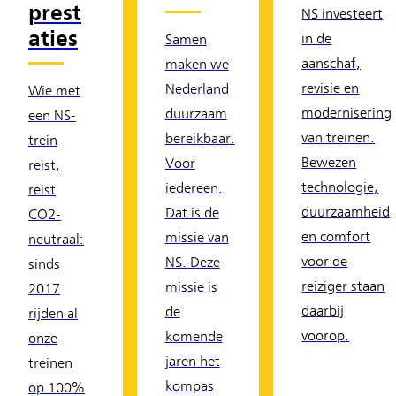
prest
NS investeert
aties
in de
Samen
aanschaf,
maken we
revisie en
Nederland
Wie met
modernisering
duurzaam
een NS-
van treinen.
bereikbaar.
trein
Bewezen
Voor
reist,
technologie,
iedereen.
reist
duurzaamheid
Dat is de
CO2-
en comfort
missie van
neutraal:
voor de
NS. Deze
sinds
reiziger staan
missie is
2017
daarbij
de
rijden al
voorop.
komende
onze
jaren het
treinen
kompas
op 100%