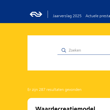
Jaarverslag 2025
Actuele presta
Er zijn 287 resultaten gevonden
Waardecreatiemodel