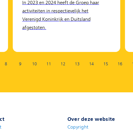
In 2023 en 2024 heeft de Groep haar
activiteiten in respectievelijk het
Verenigd Koninkrijk en Duitsland
afgestoten.
8
9
10
11
12
13
14
15
16
ct
Over deze website
t
(new window)
Copyright