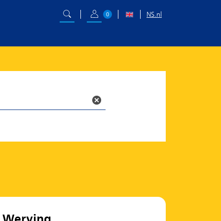
NS.nl
0
Werving