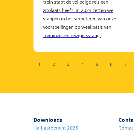
trein stapt de volledige reis een
zitplaats heeft. In 2024 zetten we
stappen in het verbeteren van onze
voorspellingen op weekbasis van
treininzet en reizigersvraag.
Pagina:
1
2
3
4
5
6
7
Downloads
Conta
Halfjaarbericht 2026
Contac