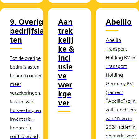
9. Overige
Aan
Abellio
bedrijfslas
trek
ten
kelij
Abellio
ke &
Transport
incl
Holding BV en
Tot de overige
usie
Transport
bedrijfslasten
ve
Holding
behoren onder
wer
Germany BV
meer
kge
(samen:
verzekeringen,
ver
“Abellio”) zijn
kosten van
volle dochters
huisvesting en
van NS en in
inventaris,
2024 actief in
honoraria
de markt voor
controlerend