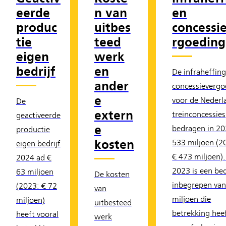
eerde
n van
en
produc
uitbes
concessi
tie
teed
rgoeding
eigen
werk
bedrijf
en
De infraheffing
ander
concessievergo
e
voor de Nederl
De
extern
treinconcessies
geactiveerde
e
bedragen in 20
productie
kosten
533 miljoen (2
eigen bedrijf
€ 473 miljoen).
2024 ad €
2023 is een be
63 miljoen
De kosten
inbegrepen van
(2023: € 72
van
miljoen die
miljoen)
uitbesteed
betrekking hee
heeft vooral
werk