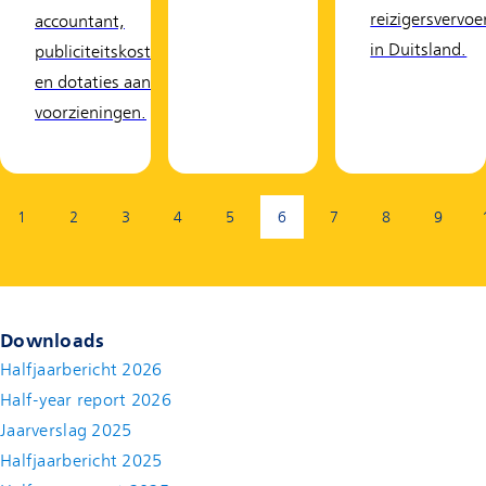
reizigersvervoe
accountant,
in Duitsland.
publiciteitskosten
en dotaties aan
voorzieningen.
Pagina:
1
2
3
4
5
6
7
8
9
(Huidige pagina)
Downloads
Halfjaarbericht 2026
Half-year report 2026
Jaarverslag 2025
Halfjaarbericht 2025