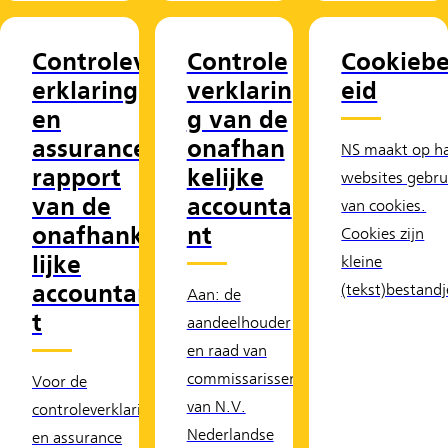
Controlev
Controle
Cookiebe
erklaring
verklarin
eid
en
g van de
assurance-
onafhan
NS maakt op h
rapport
kelijke
websites gebru
van de
accounta
van cookies.
onafhanke
nt
Cookies zijn
lijke
kleine
accountan
(tekst)bestandj
Aan: de
t
aandeelhouder
en raad van
commissarissen
Voor de
van N.V.
controleverklaring
Nederlandse
en assurance