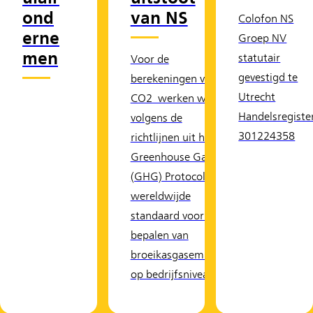
ond
van NS
Colofon NS
erne
Groep NV
men
statutair
Voor de
gevestigd te
berekeningen van
Utrecht
CO2 werken we
Handelsregiste
volgens de
301224358
richtlijnen uit het
Greenhouse Gas
(GHG) Protocol: de
wereldwijde
standaard voor het
bepalen van
broeikasgasemissies
op bedrijfsniveau.