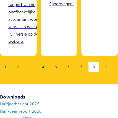
Spoorwegen.
rapport van de
onafhankelijke
accountant wordt
verwezen naar de
PDF versie op de
website.
Pagina:
1
2
3
4
5
6
7
8
9
(Huidige pagin
Downloads
Halfjaarbericht 2026
Half-year report 2026