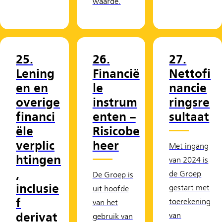
waarde.
25.
26.
27.
Lening
Financië
Nettofi
en en
le
nancie
overige
instrum
ringsre
financi
enten –
sultaat
ële
Risicobe
verplic
heer
Met ingang
htingen
van 2024 is
,
de Groep
De Groep is
inclusie
gestart met
uit hoofde
f
toerekening
van het
derivat
van
gebruik van