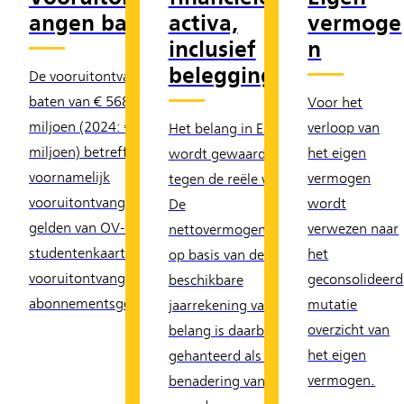
angen baten
activa,
vermoge
inclusief
n
beleggingen
De vooruitontvangen
baten van € 568
Voor het
miljoen (2024: € 590
verloop van
Het belang in Eurofima
miljoen) betreffen
het eigen
wordt gewaardeerd
voornamelijk
vermogen
tegen de reële waarde.
vooruitontvangen
wordt
De
gelden van OV-
verwezen naar
nettovermogenswaarde
studentenkaart en
het
op basis van de laatst
vooruitontvangen
geconsolideerd
beschikbare
abonnementsgelden.
mutatie
jaarrekening van dit
overzicht van
belang is daarbij
het eigen
gehanteerd als beste
vermogen.
benadering van de reële