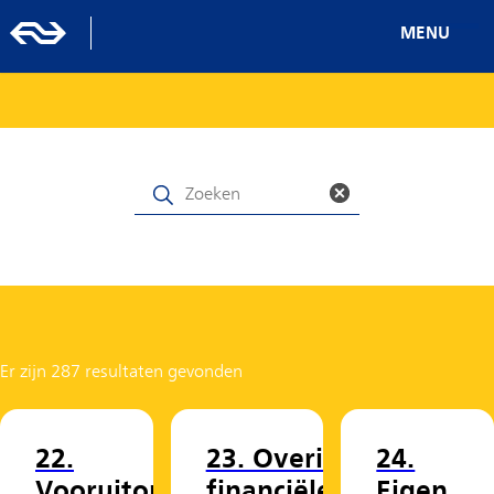
MENU
Er zijn 287 resultaten gevonden
22.
23. Overige
24.
Vooruitontv
financiële
Eigen