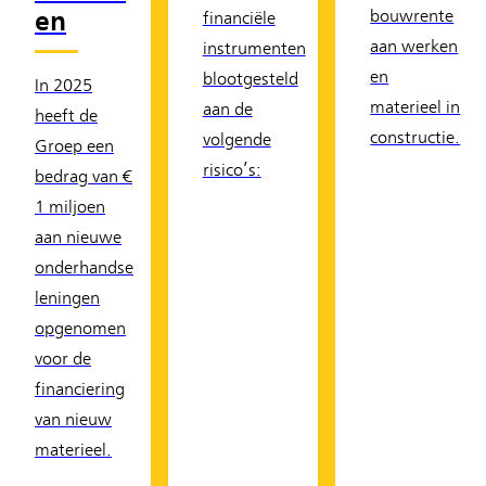
en
bouwrente
financiële
aan werken
instrumenten
en
blootgesteld
In 2025
materieel in
aan de
heeft de
constructie.
volgende
Groep een
risico’s:
bedrag van €
1 miljoen
aan nieuwe
onderhandse
leningen
opgenomen
voor de
financiering
van nieuw
materieel.