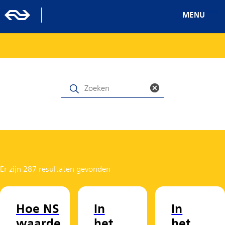
MENU
Er zijn 287 resultaten gevonden
Hoe NS
In
In
waarde
het
het