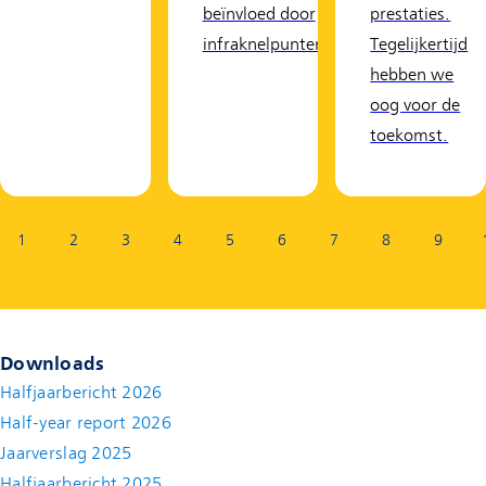
beïnvloed door
prestaties.
infraknelpunten.
Tegelijkertijd
hebben we
oog voor de
toekomst.
Pagina:
1
2
3
4
5
6
7
8
9
Downloads
Halfjaarbericht 2026
Half-year report 2026
Jaarverslag 2025
Halfjaarbericht 2025