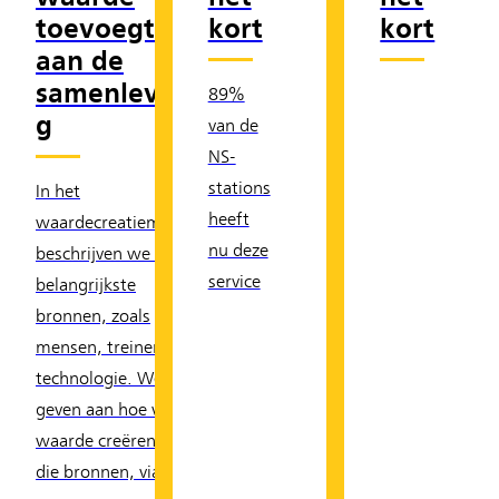
toevoegt
kort
kort
aan de
samenlevin
89%
g
van de
NS-
stations
In het
heeft
waardecreatiemodel
nu deze
beschrijven we onze
service
belangrijkste
bronnen, zoals
mensen, treinen en
technologie. We
geven aan hoe we
waarde creëren met
die bronnen, via