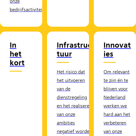
onze
bedrijfsactiviteiten.
In
Infrastruc
Innovat
het
tuur
ies
kort
Het risico dat
Om relevant
het uitvoeren
te zijn én te
van de
blijven voor
dienstregeling
Nederland
en het realiseren
werken we
van onze
hard aan het
ambities
verbeteren
negatief worden
van onze