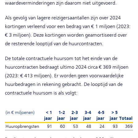
waardeverminderingen zijn daarom niet uitgevoerd.
Als gevolg van lagere reizigersaantallen zijn over 2024
kortingen verleend voor een bedrag van € 1 miljoen (2023:
€ 3 miljoen). Deze kortingen worden geamortiseerd over
de resterende looptijd van de huurcontracten.
De totale contractuele huursom tot het einde van de
huurcontracten bedraagt ultimo 2024 circa € 369 miljoen
(2023: € 413 miljoen). Er worden geen voorwaardelijke
huurbedragen in rekening gebracht. De looptijd van de
contractuele huursom is als volgt:
(in € miljoenen)
< 1
1-2
2-3
3-4
4-5
> 5
jaar
jaar
jaar
jaar
jaar
jaar
Totaal
Huuropbrengsten
91
60
53
48
24
93
369