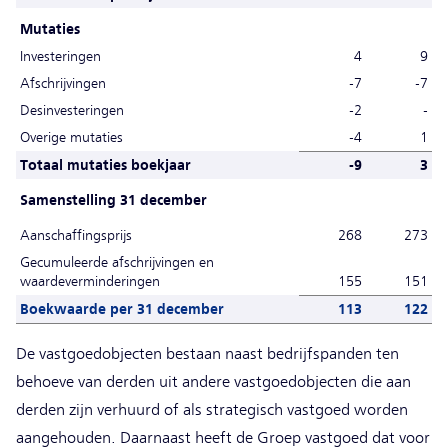
Mutaties
Investeringen
4
9
Afschrijvingen
-7
-7
Desinvesteringen
-2
-
Overige mutaties
-4
1
Totaal mutaties boekjaar
-9
3
Samenstelling 31 december
Aanschaffingsprijs
268
273
Gecumuleerde afschrijvingen en
waardeverminderingen
155
151
Boekwaarde per 31 december
113
122
De vastgoedobjecten bestaan naast bedrijfspanden ten
behoeve van derden uit andere vastgoedobjecten die aan
derden zijn verhuurd of als strategisch vastgoed worden
aangehouden. Daarnaast heeft de Groep vastgoed dat voor