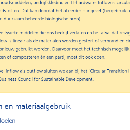
udsmiddelen, bedrijfskleding en IT-hardware. Inflow is circulair
ndstoffen. Dat kan doordat het al eerder is ingezet (hergebruikt 
en duurzaam beheerde biologische bron).
fysieke middelen die ons bedrijf verlaten en het afval dat reizig
w is lineair als de materialen worden gestort of verbrand en cir
opnieuw gebruikt worden. Daarvoor moet het technisch mogelijk 
isten of composteren én een partij moet dit ook doen.
el inflow als outflow sluiten we aan bij het ‘Circular Transition I
usiness Council for Sustainable Development.
n en materiaalgebruik
doelen