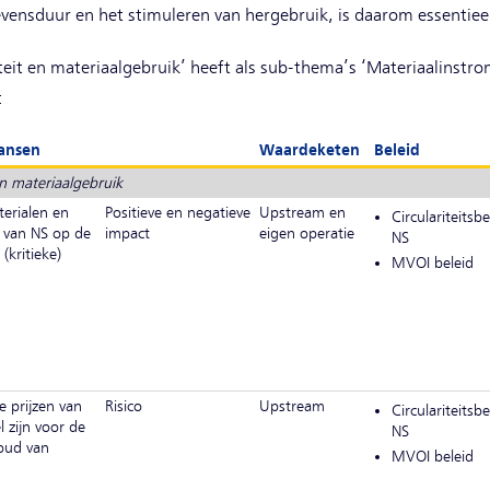
vensduur en het stimuleren van hergebruik, is daarom essentiee
teit en materiaalgebruik’ heeft als sub-thema’s ‘Materiaalinstr
:
kansen
Waardeketen
Beleid
n materiaalgebruik
erialen en
Positieve en negatieve
Upstream en
Circulariteitsbe
g van NS op de
impact
eigen operatie
NS
(kritieke)
MVOI beleid
e prijzen van
Risico
Upstream
Circulariteitsbe
l zijn voor de
NS
oud van
MVOI beleid