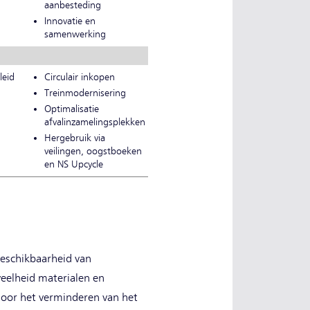
aanbesteding
Innovatie en
samenwerking
leid
Circulair inkopen
Treinmodernisering
Optimalisatie
afvalinzamelingsplekken
Hergebruik via
veilingen, oogstboeken
en NS Upcycle
beschikbaarheid van
veelheid materialen en
 door het verminderen van het