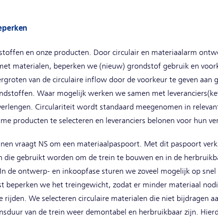
eperken
toffen en onze producten. Door circulair en materiaalarm ontw
 met materialen, beperken we (nieuw) grondstof gebruik en voor
groten van de circulaire inflow door de voorkeur te geven aan g
ndstoffen. Waar mogelijk werken we samen met leveranciers(ket
verlengen. Circulariteit wordt standaard meegenomen in relevan
me producten te selecteren en leveranciers belonen voor hun v
inen vraagt NS om een materiaalpaspoort. Met dit paspoort verkr
 die gebruikt worden om de trein te bouwen en in de herbruikb
 In de ontwerp- en inkoopfase sturen we zoveel mogelijk op snel
st beperken we het treingewicht, zodat er minder materiaal nod
rijden. We selecteren circulaire materialen die niet bijdragen a
ensduur van de trein weer demontabel en herbruikbaar zijn. Hie