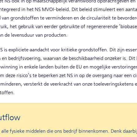
et NS ook in op maatschappelijk verantwoord opdrachtgeven en 
tegreerd in het NS MVOI-beleid. Dit beleid stimuleert een aantal
d van grondstoffen te verminderen en de circulariteit te bevorde
ruik, het gebruik van eerder gebruikte of regenererende ‘biobased
n de levensduur van producten.
NS is expliciete aandacht voor kritieke grondstoffen. Dit zijn essen
 en bedrijfsvoering, waarvan de beschikbaarheid onzeker is. Di
 winning in enkele landen buiten de EU en mogelijke verstoringe
 deze risico’s te beperken zet NS in op de overgang naar een ci
rminderen, versterkt de veerkracht van onze toeleveringsketens
toffen.
utflow
alle fysieke middelen die ons bedrijf binnenkomen. Denk daarbi