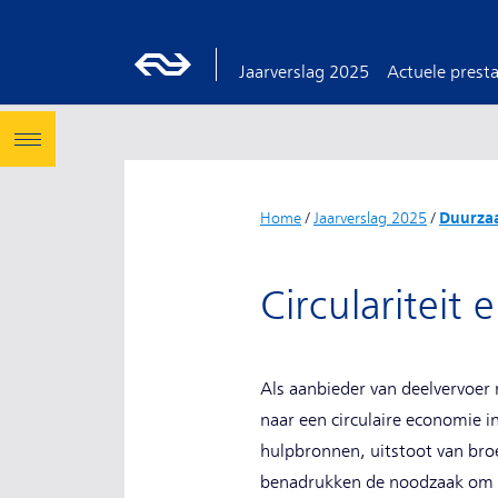
Jaarverslag 2025
Actuele presta
Home
/
Jaarverslag 2025
/
Duurza
Circulariteit
Als aanbieder van deelvervoer 
naar een circulaire economie i
hulpbronnen, uitstoot van broe
benadrukken de noodzaak om ef