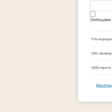
Onthouden 
F19 employe
DRS develop
XBRLreports
Wachtwo