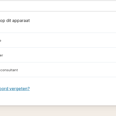
op dit apparaat
e
er
 consultant
ord vergeten?