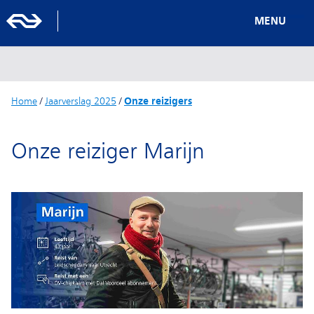
MENU
Home
/
Jaarverslag 2025
/
Onze reizigers
Onze reiziger Marijn