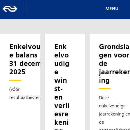
MENU
Enkelvoudig
Enk
Grondsla
e balans per
elvo
gen voor
31 december
udig
de
2025
e
jaarreke
win
ing
st-
(vóór
en
resultaatbestemming)
Deze
verli
enkelvoudige
esre
jaarrekening e
keni
de