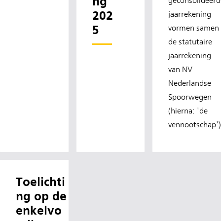
ng
geconsolideerd
202
jaarrekening
5
vormen samen
de statutaire
jaarrekening
van NV
Nederlandse
Spoorwegen
(hierna: 'de
vennootschap')
Toelichti
ng op de
enkelvo