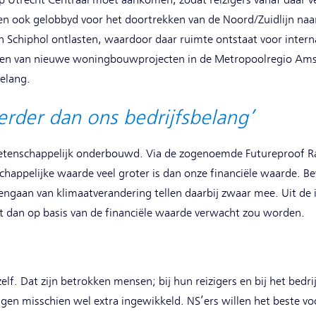
op Utrecht Centraal moet aankomen, zodat reizigers vanaf daar v
n ook gelobbyd voor het doortrekken van de Noord/Zuidlijn naa
n Schiphol ontlasten, waardoor daar ruimte ontstaat voor interna
uiten van nieuwe woningbouwprojecten in de Metropoolregio Ams
belang.
verder dan ons bedrijfsbelang’
etenschappelijk onderbouwd. Via de zogenoemde Futureproof R
happelijke waarde veel groter is dan onze financiële waarde. B
engaan van klimaatverandering tellen daarbij zwaar mee. Uit de i
 dan op basis van de financiële waarde verwacht zou worden.
elf. Dat zijn betrokken mensen; bij hun reizigers en bij het bedr
en misschien wel extra ingewikkeld. NS’ers willen het beste voo