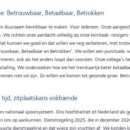
e: Betrouwbaar, Betaalbaar, Betrokken
n duurzaam bereikbaar te maken. Voor iedereen. Onze aangesche
 We richten onze aandacht volledig op onze kerntaak: reizigers 
. Dat kunnen we goed en dat willen we nog verbeteren, met trots
ouwbaar, Betaalbaar en Betrokken’. We willen een punctuele, sc
meren, ook als het anders loopt dan voorzien. Onze collega’s help
enstalling. We onderzoeken hoe we het treinkaartje beter betaal
treinen niet vol zijn. Zo willen we komen tot gezonde groei. Betr
tijd, zitplaatskans voldoende
 een nationaal spoorsysteem. Ons hoofdrailnet zit Nederland als 
 van ons op aankunnen. Dienstregeling 2025, die in december 20
ste dienstregeling en dat wierp zijn vruchten af. We konden kl