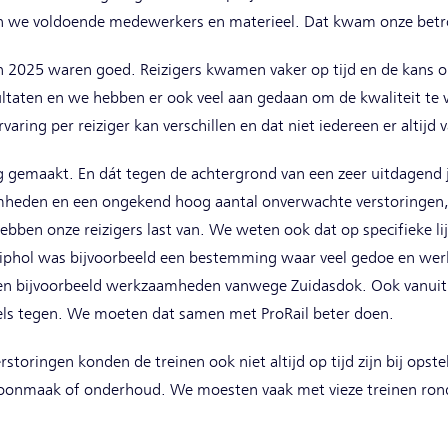
n we voldoende medewerkers en materieel. Dat kwam onze betr
in 2025 waren goed. Reizigers kwamen vaker op tijd en de kans o
ltaten en we hebben er ook veel aan gedaan om de kwaliteit te ve
rvaring per reiziger kan verschillen en dat niet iedereen er alti
 gemaakt. En dát tegen de achtergrond van een zeer uitdagend ja
heden en een ongekend hoog aantal onverwachte verstoringen, v
ben onze reizigers last van. We weten ook dat op specifieke lij
chiphol was bijvoorbeeld een bestemming waar veel gedoe en we
en bijvoorbeeld werkzaamheden vanwege Zuidasdok. Ook vanuit
els tegen. We moeten dat samen met ProRail beter doen.
oringen konden de treinen ook niet altijd op tijd zijn bij opste
onmaak of onderhoud. We moesten vaak met vieze treinen rondrij