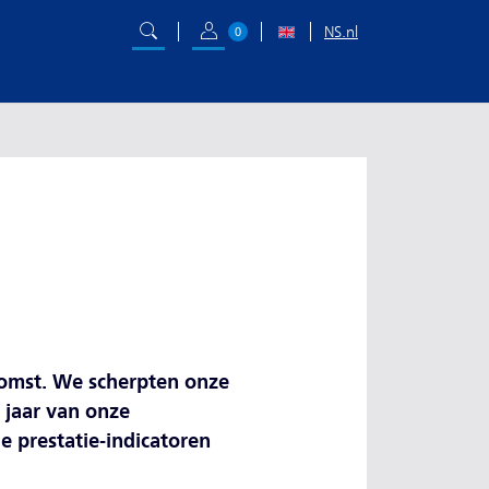
NS.nl
0
ekomst. We scherpten onze
e jaar van onze
e prestatie-indicatoren