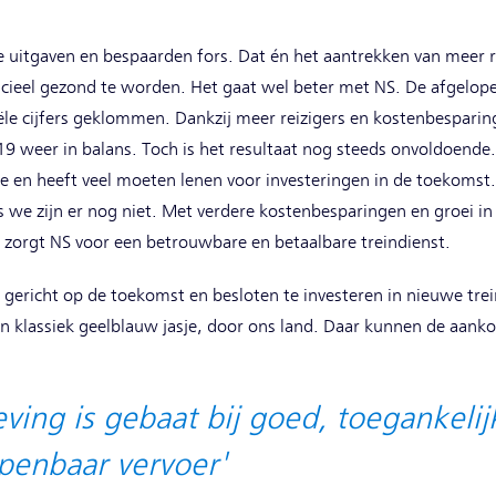
 uitgaven en bespaarden fors. Dat én het aantrekken van meer re
ieel gezond te worden. Het gaat wel beter met NS. De afgelopen
ële cijfers geklommen. Dankzij meer reizigers en kostenbespari
19 weer in balans. Toch is het resultaat nog steeds onvoldoende
e en heeft veel moeten lenen voor investeringen in de toekomst
s we zijn er nog niet. Met verdere kostenbesparingen en groei i
, zorgt NS voor een betrouwbare en betaalbare treindienst.
gericht op de toekomst en besloten te investeren in nieuwe trei
, in klassiek geelblauw jasje, door ons land. Daar kunnen de aan
ving is gebaat bij goed, toegankelij
penbaar vervoer'