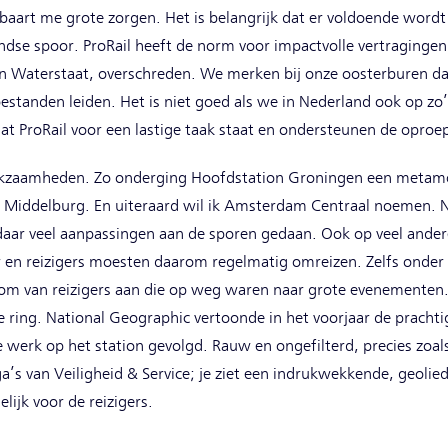
 baart me grote zorgen. Het is belangrijk dat er voldoende wordt
dse spoor. ProRail heeft de norm voor impactvolle vertragingen
en Waterstaat, overschreden. We merken bij onze oosterburen dat 
oestanden leiden. Het is niet goed als we in Nederland ook op z
dat ProRail voor een lastige taak staat en ondersteunen de opro
rkzaamheden. Zo onderging Hoofdstation Groningen een meta
 Middelburg. En uiteraard wil ik Amsterdam Centraal noemen. N
daar veel aanpassingen aan de sporen gedaan. Ook op veel ande
en reizigers moesten daarom regelmatig omreizen. Zelfs onde
 van reizigers aan die op weg waren naar grote evenementen. B
de ring. National Geographic vertoonde in het voorjaar de prach
se werk op het station gevolgd. Rauw en ongefilterd, precies zoal
’s van Veiligheid & Service; je ziet een indrukwekkende, geoliede
lijk voor de reizigers.