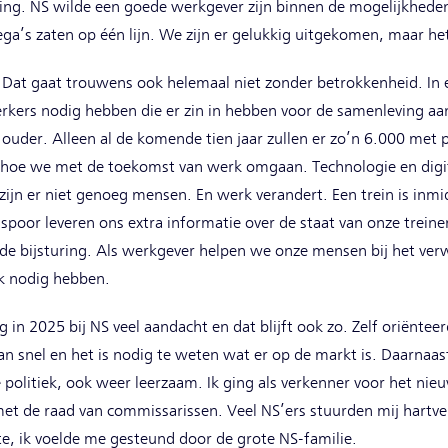
king. NS wilde een goede werkgever zijn binnen de mogelijkheden
lega’s zaten op één lijn. We zijn er gelukkig uitgekomen, maar h
Dat gaat trouwens ook helemaal niet zonder betrokkenheid. In
kers nodig hebben die er zin in hebben voor de samenleving aan
of ouder. Alleen al de komende tien jaar zullen er zo’n 6.000 met
oe we met de toekomst van werk omgaan. Technologie en digital
zijn er niet genoeg mensen. En werk verandert. Een trein is inmi
spoor leveren ons extra informatie over de staat van onze trein
 de bijsturing. Als werkgever helpen we onze mensen bij het ve
rk nodig hebben.
 in 2025 bij NS veel aandacht en dat blijft ook zo. Zelf oriëntee
an snel en het is nodig te weten wat er op de markt is. Daarnaas
politiek, ook weer leerzaam. Ik ging als verkenner voor het nie
g met de raad van commissarissen. Veel NS’ers stuurden mij hart
te, ik voelde me gesteund door de grote NS-familie.