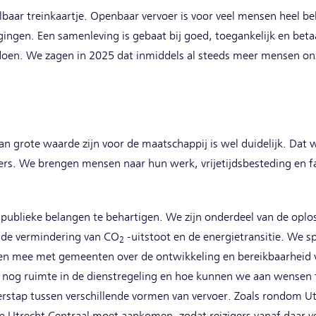
lbaar treinkaartje. Openbaar vervoer is voor veel mensen heel be
gingen. Een samenleving is gebaat bij goed, toegankelijk en bet
doen. We zagen in 2025 dat inmiddels al steeds meer mensen onze
n grote waarde zijn voor de maatschappij is wel duidelijk. Dat 
s. We brengen mensen naar hun werk, vrijetijdsbesteding en fam
publieke belangen te behartigen. We zijn onderdeel van de oplo
n de vermindering van CO
-uitstoot en de energietransitie. We sp
2
en mee met gemeenten over de ontwikkeling en bereikbaarheid
 nog ruimte in de dienstregeling en hoe kunnen we aan wens
rstap tussen verschillende vormen van vervoer. Zoals rondom Ut