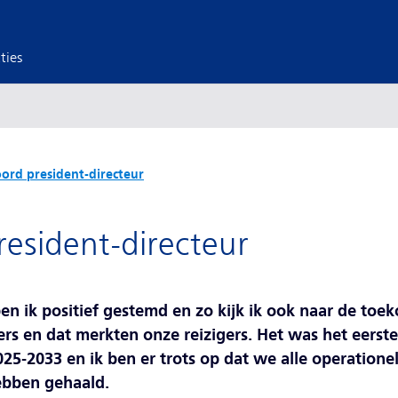
ties
rd president-directeur
esident-directeur
ben ik positief gestemd en zo kijk ik ook naar de to
ers en dat merkten onze reizigers. Het was het eerst
25-2033 en ik ben er trots op dat we alle operationel
hebben gehaald.