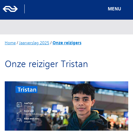
MENU
Home
/
Jaarverslag 2025
/
Onze reizigers
Onze reiziger Tristan