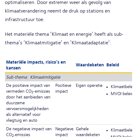
optimaliseren. Door extremer weer als gevolg van
klimaatverandering neemt de druk op stations en
infrastructuur toe.
Het materiële thema ‘Klimaat en energie’ heeft als sub-
thema’s ‘Klimaatmitigatie’ en ‘Klimaatadaptatie’:
Materiële impacts, risico's en
Waardeketen
Beleid
kansen
Sub-thema: Klimaatmitigatie
De positieve impact van
Positieve
Eigen operatie
Klimaatbeleid
vermeden CO
-emissies
impact
2
MVOI beleid
door het aanbieden van
duurzame
vervoersmogelijkheden
als alternatief voor
vliegtuig en auto
De negatieve impact van
Negatieve
Gehele
Klimaatbeleid
CO
emissies
impact
waardeketen
2-
MVOI beleid