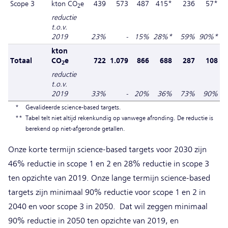
Scope 3
kton CO
e
439
573
487
415*
236
57*
2
reductie
t.o.v.
2019
23%
-
15%
28%*
59%
90%*
kton
Totaal
CO
e
722
1.079
866
688
287
108
2
reductie
t.o.v.
2019
33%
-
20%
36%
73%
90%
*
Gevalideerde science-based targets.
**
Tabel telt niet altijd rekenkundig op vanwege afronding. De reductie is
berekend op niet-afgeronde getallen.
Onze korte termijn science-based targets voor 2030 zijn
46% reductie in scope 1 en 2 en 28% reductie in scope 3
ten opzichte van 2019. Onze lange termijn science-based
targets zijn minimaal 90% reductie voor scope 1 en 2 in
2040 en voor scope 3 in 2050. Dat wil zeggen minimaal
90% reductie in 2050 ten opzichte van 2019, en