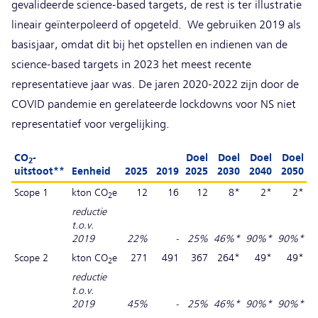
gevalideerde science-based targets, de rest is ter illustratie
lineair geïnterpoleerd of opgeteld. We gebruiken 2019 als
basisjaar, omdat dit bij het opstellen en indienen van de
science-based targets in 2023 het meest recente
representatieve jaar was. De jaren 2020-2022 zijn door de
COVID pandemie en gerelateerde lockdowns voor NS niet
representatief voor vergelijking.
CO
-
Doel
Doel
Doel
Doel
2
uitstoot**
Eenheid
2025
2019
2025
2030
2040
2050
Scope 1
kton CO
e
12
16
12
8*
2*
2*
2
reductie
t.o.v.
2019
22%
-
25%
46%*
90%*
90%*
Scope 2
kton CO
e
271
491
367
264*
49*
49*
2
reductie
t.o.v.
2019
45%
-
25%
46%*
90%*
90%*