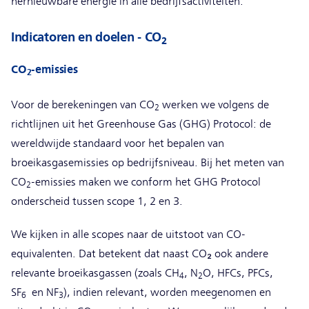
hernieuwbare energie in alle bedrijfsactiviteiten.
Indicatoren en doelen - CO
2
CO
-emissies
2
Voor de berekeningen van CO
werken we volgens de
2
richtlijnen uit het Greenhouse Gas (GHG) Protocol: de
wereldwijde standaard voor het bepalen van
broeikasgasemissies op bedrijfsniveau. Bij het meten van
CO
-emissies maken we conform het GHG Protocol
2
onderscheid tussen scope 1, 2 en 3.
We kijken in alle scopes naar de uitstoot van CO-
equivalenten. Dat betekent dat naast CO₂ ook andere
relevante broeikasgassen (zoals CH
, N
O, HFCs, PFCs,
4
2
SF
en NF
), indien relevant, worden meegenomen en
6
3