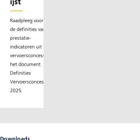
ijst
Raadpleeg voor
de definities van
prestatie-
indicatoren uit de
vervoersconcessie
het document
Definities
Vervoersconcessie
2025.
Downloads