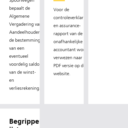
Spoorwegen
bepaalt de
Voor de
Algemene
controleverklaring
Vergadering van
en assurance-
Aandeelhouders
rapport van de
de bestemming
onafhankelijke
van een
accountant wordt
eventueel
verwezen naar de
voordelig saldo
PDF versie op de
van de winst-
website.
en
verliesrekening.
Begrippenl