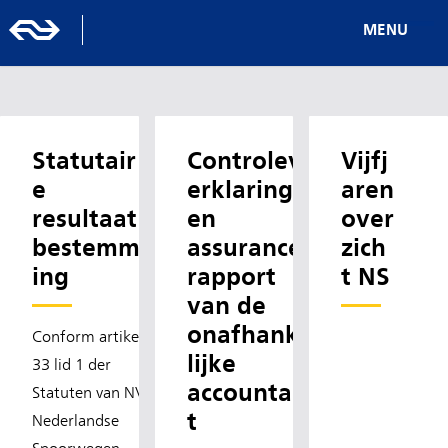
MENU
Statutair
Controlev
Vijfj
e
erklaring
aren
resultaat
en
over
bestemm
assurance-
zich
ing
rapport
t NS
van de
onafhanke
Conform artikel
lijke
33 lid 1 der
accountan
Statuten van NV
t
Nederlandse