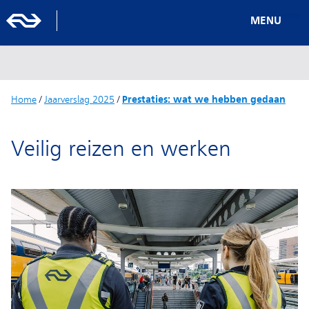
MENU
Home
/
Jaarverslag 2025
/
Prestaties: wat we hebben gedaan
Veilig reizen en werken