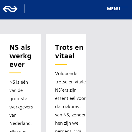
MENU
NS als
Trots en
werkg
vitaal
ever
Voldoende
trotse en vitale
NS is één
NS’ers zijn
van de
essentieel voor
grootste
de toekomst
werkgevers
van NS; zonder
van
hen zijn we
Nederland.
nergens. Wij
Elke dag