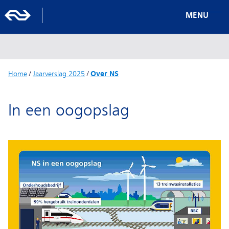
MENU
Home
/
Jaarverslag 2025
/
Over NS
In een oogopslag