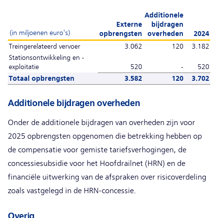
Additionele
Externe
bijdragen
(in miljoenen euro's)
opbrengsten
overheden
2024
Treingerelateerd vervoer
3.062
120
3.182
Stationsontwikkeling en -
exploitatie
520
-
520
Totaal opbrengsten
3.582
120
3.702
Additionele bijdragen overheden
Onder de additionele bijdragen van overheden zijn voor
2025 opbrengsten opgenomen die betrekking hebben op
de compensatie voor gemiste tariefsverhogingen, de
concessiesubsidie voor het Hoofdrailnet (HRN) en de
financiële uitwerking van de afspraken over risicoverdeling
zoals vastgelegd in de HRN-concessie.
Overig