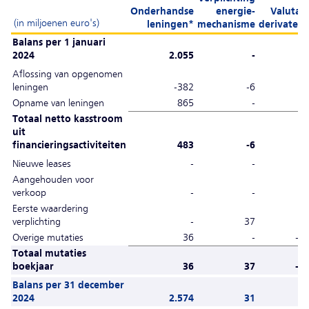
Onderhandse
energie-
Valuta-
(in miljoenen euro's)
leningen*
mechanisme
derivaten
Balans per 1 januari
2024
2.055
-
4
Aflossing van opgenomen
leningen
-382
-6
-
Opname van leningen
865
-
-
Totaal netto kasstroom
uit
financieringsactiviteiten
483
-6
-
Nieuwe leases
-
-
-
Aangehouden voor
verkoop
-
-
-
Eerste waardering
verplichting
-
37
-
Overige mutaties
36
-
-4
Totaal mutaties
boekjaar
36
37
-4
Balans per 31 december
2024
2.574
31
-