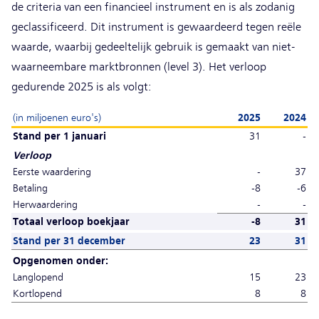
de criteria van een financieel instrument en is als zodanig
geclassificeerd. Dit instrument is gewaardeerd tegen reële
waarde, waarbij gedeeltelijk gebruik is gemaakt van niet-
waarneembare marktbronnen (level 3). Het verloop
gedurende 2025 is als volgt:
(in miljoenen euro's)
2025
2024
Stand per 1 januari
31
-
Verloop
Eerste waardering
-
37
Betaling
-8
-6
Herwaardering
-
-
Totaal verloop boekjaar
-8
31
Stand per 31 december
23
31
Opgenomen onder:
Langlopend
15
23
Kortlopend
8
8