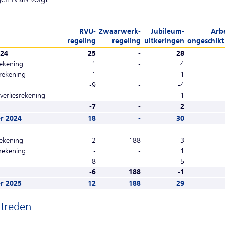
RVU-
Zwaarwerk-
Jubileum-
Arb
regeling
regeling
uitkeringen
ongeschikt
024
25
-
28
rekening
1
-
4
srekening
1
-
1
-9
-
-4
 verliesrekening
-
-
1
-7
-
2
r 2024
18
-
30
rekening
2
188
3
srekening
-
-
1
-8
-
-5
-6
188
-1
r 2025
12
188
29
ttreden