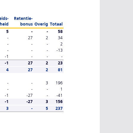
eids-
Retentie-
heid
bonus
Overig
Totaal
5
-
-
58
-
27
2
34
-
-
-
2
-
-
-
-13
-1
-
-
-
-1
27
2
23
4
27
2
81
-
-
3
196
-
-
-
1
-1
-27
-
-41
-1
-27
3
156
3
-
5
237