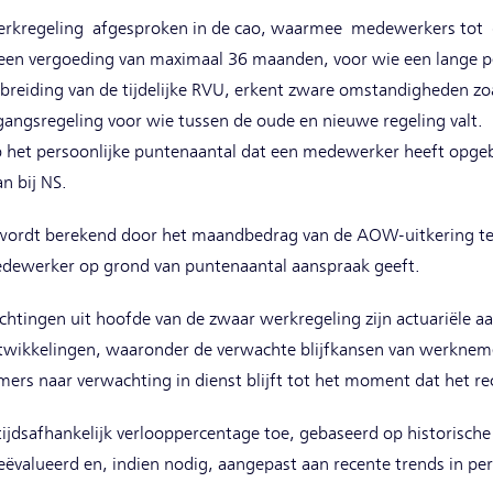
rkregeling afgesproken in de cao, waarmee medewerkers tot 
 een vergoeding van maximaal 36 maanden, voor wie een lange p
itbreiding van de tijdelijke RVU, erkent zware omstandigheden zo
rgangsregeling voor wie tussen de oude en nieuwe regeling valt. 
op het persoonlijke puntenaantal dat een medewerker heeft op
n bij NS.
wordt berekend door het maandbedrag van de AOW-uitkering te
ewerker op grond van puntenaantal aanspraak geeft.
lichtingen uit hoofde van de zwaar werkregeling zijn actuariële
twikkelingen, waaronder de verwachte blijfkansen van werkneme
rs naar verwachting in dienst blijft tot het moment dat het rec
jdsafhankelijk verlooppercentage toe, gebaseerd op historische 
valueerd en, indien nodig, aangepast aan recente trends in per