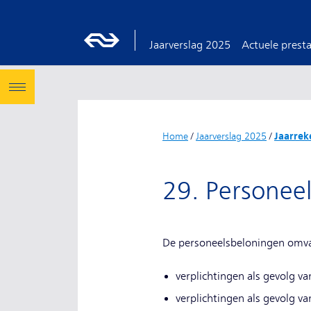
Jaarverslag 2025
Actuele presta
Home
/
Jaarverslag 2025
/
Jaarrek
29. Personee
De personeelsbeloningen omva
verplichtingen als gevolg v
verplichtingen als gevolg v