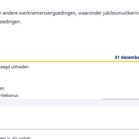
van andere werknemersvergoedingen, waaronder jubileumuitkeri
goedingen.
31 decembe
vroegd uittreden
en
entiebonus
en is als volgt: