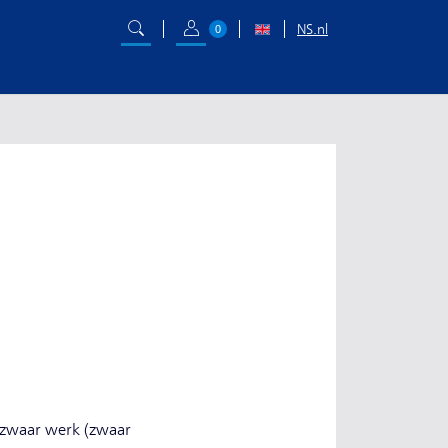
NS.nl
0
t zwaar werk (zwaar