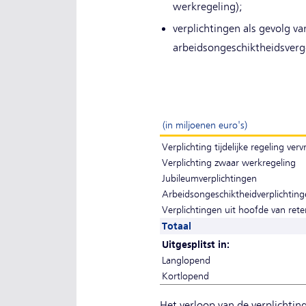
werkregeling);
verplichtingen als gevolg 
arbeidsongeschiktheidsver
(in miljoenen euro's)
Verplichting tijdelijke regeling ver
Verplichting zwaar werkregeling
Jubileumverplichtingen
Arbeidsongeschiktheidverplichting
Verplichtingen uit hoofde van ret
Totaal
Uitgesplitst in:
Langlopend
Kortlopend
Het verloop van de verplichting