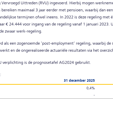
ing Vervroegd Uittreden (RVU) ingevoerd. Hierbij mogen werknemer
bereiken maximaal 3 jaar eerder met pensioen, waarbij dan een
delijkse termijnen ofwel ineens. In 2022 is deze regeling met é
ar € 24.444 voor ingang van de regeling vanaf 1 januari 2023. U
 de zwaar werk-regeling.
 als een zogenoemde 'post-employment' regeling, waarbij de se
erkt en de ongerealiseerde actuariële resultaten via het overzich
 verplichting is de prognosetafel AG2024 gebruikt.
:
31 december 2025
0,4%
-