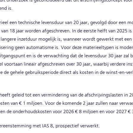
dit onderzoek is geconcludeerd dat dit afschrijvingsconcept voor
end is.
rieel een technische levensduur van 20 jaar, gevolgd door een 
 van 18 jaar worden afgeschreven. In de eerste helft van 2025 is
n langere inzetduur mogelijk is, wanneer wordt gewerkt met een
ering geen automatisme is. Voor deze materieeltypen is moder
itgangspunt en is de verwachting dat de levensduur 30 jaar zal b
el voortaan lineair afgeschreven over 30 jaar, waarbij verdere i
de gehele gebruiksperiode direct als kosten in de winst-en-ve
 heeft geleid tot een vermindering van de afschrijvingslasten in
en van € 1 miljoen. Voor de komende 2 jaar zullen naar verwach
jn en de onderhoudskosten voor 2026 € 8 miljoen en voor 2027 € 
overeenstemming met IAS 8, prospectief verwerkt.