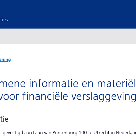
ties
ening
emene informatie en materië
oor financiële verslaggevin
tie
 gevestigd aan Laan van Puntenburg 100 te Utrecht in Nederl