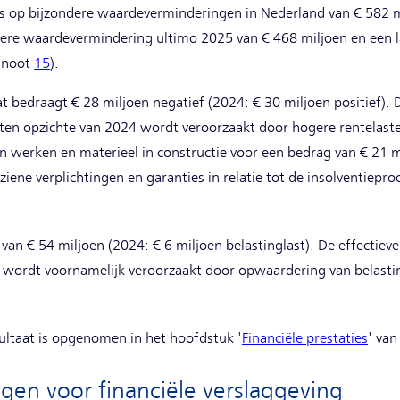
ts op bijzondere waardeverminderingen in Nederland van € 582 m
ere waardevermindering ultimo 2025 van € 468 miljoen en een la
e noot
15
).
at bedraagt € 28 miljoen negatief (2024: € 30 miljoen positief).
 ten opzichte van 2024 wordt veroorzaakt door hogere rentelaste
 werken en materieel in constructie voor een bedrag van € 21 m
rziene verplichtingen en garanties in relatie tot de insolventiepr
 van € 54 miljoen (2024: € 6 miljoen belastinglast). De effectieve
it wordt voornamelijk veroorzaakt door opwaardering van belasti
.
ultaat is opgenomen in het hoofdstuk '
Financiële prestaties
' van
gen voor financiële verslaggeving