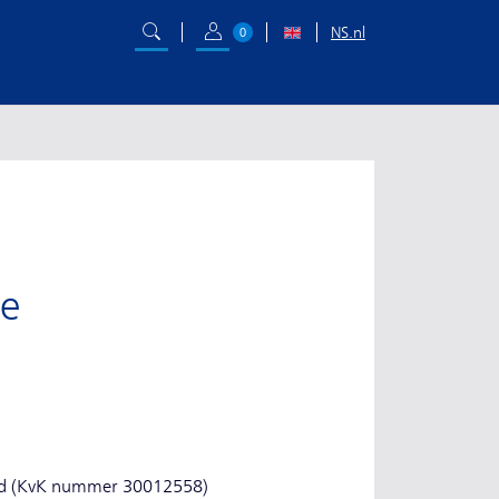
NS.nl
0
le
g
and (KvK nummer 30012558)