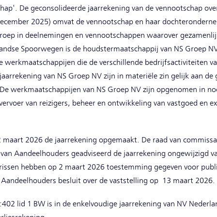
hap'. De geconsolideerde jaarrekening van de vennootschap ove
 december 2025) omvat de vennootschap en haar dochterondern
Groep in deelnemingen en vennootschappen waarover gezamenli
andse Spoorwegen is de houdstermaatschappij van NS Groep NV 
 werkmaatschappijen die de verschillende bedrijfsactiviteiten v
jaarrekening van NS Groep NV zijn in materiële zin gelijk aan de 
De werkmaatschappijen van NS Groep NV zijn opgenomen in n
ervoer van reizigers, beheer en ontwikkeling van vastgoed en exp
2 maart 2026 de jaarrekening opgemaakt. De raad van commissari
an Aandeelhouders geadviseerd de jaarrekening ongewijzigd vas
rissen hebben op 2 maart 2026 toestemming gegeven voor public
Aandeelhouders besluit over de vaststelling op 13 maart 2026.
2:402 lid 1 BW is in de enkelvoudige jaarrekening van NV Neder