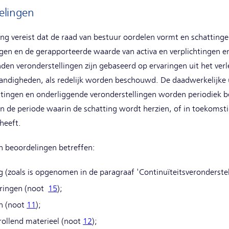
elingen
ing vereist dat de raad van bestuur oordelen vormt en schattinge
gen en de gerapporteerde waarde van activa en verplichtingen en
en veronderstellingen zijn gebaseerd op ervaringen uit het verl
tandigheden, als redelijk worden beschouwd. De daadwerkelijke
ttingen en onderliggende veronderstellingen worden periodiek 
n de periode waarin de schatting wordt herzien, of in toekomsti
heeft.
en beoordelingen betreffen:
g (zoals is opgenomen in de paragraaf 'Continuïteitsveronderstel
eringen (noot
15
);
en (noot
11
);
ollend materieel (noot
12
);