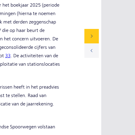
r het boekjaar 2025 (periode
emingen (hierna te noemen
jk met derden zeggenschap
die op haar beurt de
an het concern uitvoeren. De
geconsolideerde cijfers van
oot
33
. De activiteiten van de
loitatie van stationslocaties
ssen heeft in het preadvies
t te stellen. Raad van
atie van de jaarrekening.
landse Spoorwegen volstaan