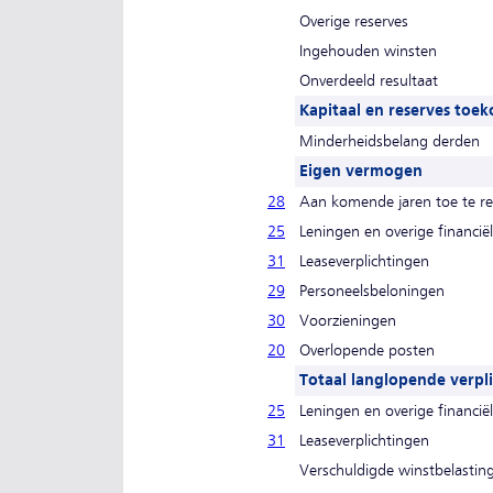
Overige reserves
Ingehouden winsten
Onverdeeld resultaat
Kapitaal en reserves to
Minderheidsbelang derden
Eigen vermogen
28
Aan komende jaren toe te r
25
Leningen en overige financiël
31
Leaseverplichtingen
29
Personeelsbeloningen
30
Voorzieningen
20
Overlopende posten
Totaal langlopende verpl
25
Leningen en overige financiël
31
Leaseverplichtingen
Verschuldigde winstbelastin