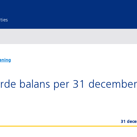
ties
ening
rde balans per 31 decembe
31 dec