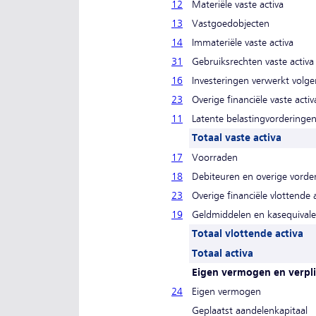
12
Materiële vaste activa
13
Vastgoedobjecten
14
Immateriële vaste activa
31
Gebruiksrechten vaste activa
16
Investeringen verwerkt volg
23
Overige financiële vaste activ
11
Latente belastingvorderinge
Totaal vaste activa
17
Voorraden
18
Debiteuren en overige vorde
23
Overige financiële vlottende 
19
Geldmiddelen en kasequival
Totaal vlottende activa
Totaal activa
Eigen vermogen en verpl
24
Eigen vermogen
Geplaatst aandelenkapitaal