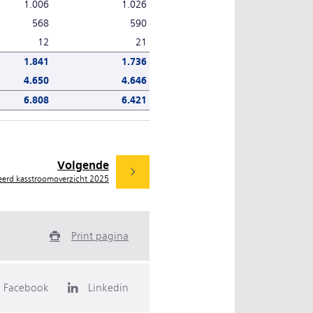
1.006
1.026
568
590
12
21
1.841
1.736
4.650
4.646
6.808
6.421
Volgende
eerd kasstroomoverzicht 2025
Print pagina
Facebook
Linkedin