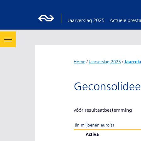
Jaarverslag 2025
Actuele presta
Home
/
Jaarverslag 2025
/
Jaarrek
Geconsolidee
vóór resultaatbestemming
(in miljoenen euro's)
Activa