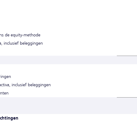
ens de equity-methode
a, inclusief beleggingen
n
ringen
activa, inclusief beleggingen
enten
ichtingen