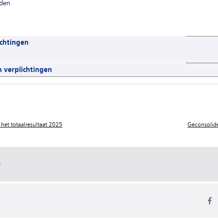
lden
ichtingen
 verplichtingen
het totaalresultaat 2025
Geconsolid
g