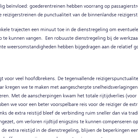
lig beïnvloed: goederentreinen hebben voorrang op passagierst
e reizigerstreinen de punctualiteit van de binnenlandse reiziger
kele trajecten een minuut toe in de dienstregeling om eventuele
op te kunnen vangen. Een robuuste dienstregeling bij de werkza
chte weersomstandigheden hebben bijgedragen aan de relatief goe
gt voor veel hoofdbrekens. De tegenvallende reizigerspunctualitei
jaar kregen we te maken met aangescherpte snelheidsverlagingen 
ren. Met de aanscherpingen kwam het totale rijtijdverlies (voor 
en we voor een beter voorspelbare reis voor de reiziger de extra
ks de extra reistijd bleef de verbinding ruim sneller dan via tra
gezet, om verloren rijdtijd enigszins te kunnen compenseren o
 extra reistijd in de dienstregeling, blijven de beperkingen ee