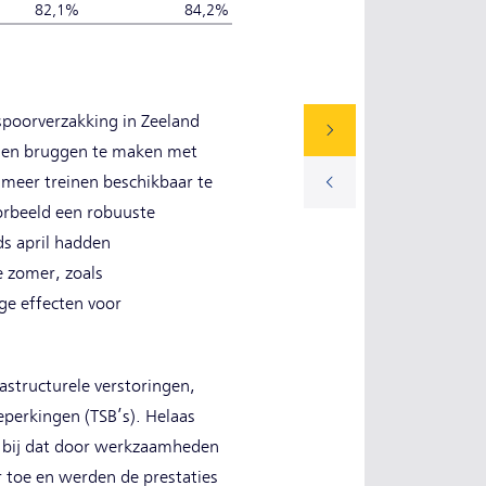
82,1%
84,2%
spoorverzakking in Zeeland
n en bruggen te maken met
meer treinen beschikbaar te
oorbeeld een robuuste
ds april hadden
e zomer, zoals
ge effecten voor
structurele verstoringen,
beperkingen (TSB’s). Helaas
t bij dat door werkzaamheden
 toe en werden de prestaties