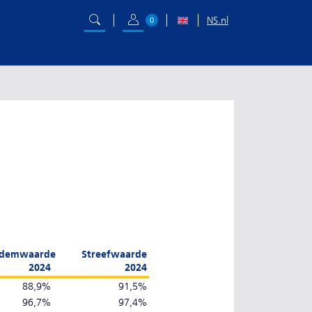
NS.nl
0
demwaarde
Streefwaarde
2024
2024
88,9%
91,5%
96,7%
97,4%