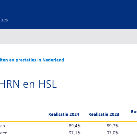
ties
eiten en prestaties in Nederland
t HRN en HSL
Bo
Realisatie 2024
Realisatie 2023
nuten
89,4%
89,7%
inuten
97,1%
97,0%