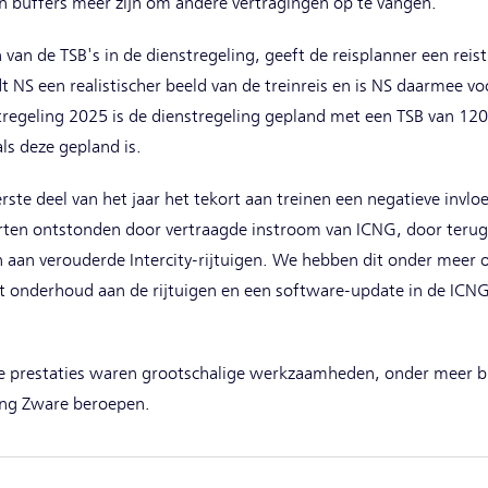
en buffers meer zijn om andere vertragingen op te vangen.
van de TSB's in de dienstregeling, geeft de reisplanner een reisti
t NS een realistischer beeld van de treinreis en is NS daarmee v
tregeling 2025 is de dienstregeling gepland met een TSB van 120
als deze gepland is.
ste deel van het jaar het tekort aan treinen een negatieve invlo
orten ontstonden door vertraagde instroom van ICNG, door terugl
 aan verouderde Intercity-rijtuigen. We hebben dit onder meer 
t onderhoud aan de rijtuigen en een software-update in de ICNG
e prestaties waren grootschalige werkzaamheden, onder meer bi
ing Zware beroepen.