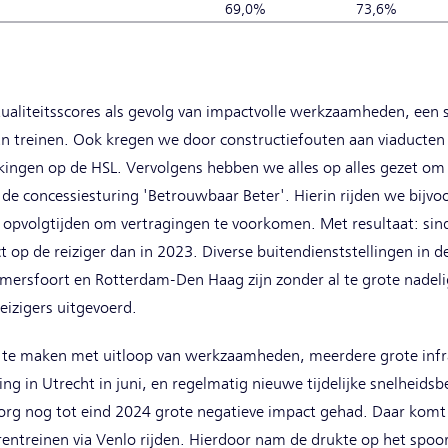
69,0%
73,6%
tualiteitsscores als gevolg van impactvolle werkzaamheden, een 
an treinen. Ook kregen we door constructiefouten aan viaducte
ingen op de HSL. Vervolgens hebben we alles op alles gezet om 
de concessiesturing 'Betrouwbaar Beter'. Hierin rijden we bijv
 opvolgtijden om vertragingen te voorkomen. Met resultaat: sin
p de reiziger dan in 2023. Diverse buitendienststellingen in d
ersfoort en Rotterdam-Den Haag zijn zonder al te grote nadeli
reizigers uitgevoerd.
 te maken met uitloop van werkzaamheden, meerdere grote infra
ding in Utrecht in juni, en regelmatig nieuwe tijdelijke snelheids
borg nog tot eind 2024 grote negatieve impact gehad. Daar kom
entreinen via Venlo rijden. Hierdoor nam de drukte op het spoor