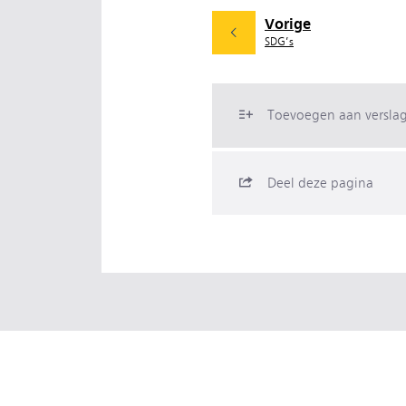
Vorige
SDG’s
Toevoegen aan versla
Deel deze pagina