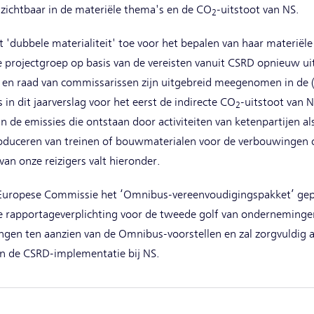
zichtbaar in de materiële thema's en de CO
-uitstoot van NS.
2
 'dubbele materialiteit' toe voor het bepalen van haar materiël
de projectgroep op basis van de vereisten vanuit CSRD opnieuw u
 en raad van commissarissen zijn uitgebreid meegenomen in de 
s in dit jaarverslag voor het eerst de indirecte CO
-uitstoot van N
2
jn de emissies die ontstaan door activiteiten van ketenpartijen al
produceren van treinen of bouwmaterialen voor de verbouwingen 
van onze reizigers valt hieronder.
 Europese Commissie het ‘Omnibus-vereenvoudigingspakket’ gepu
 rapportageverplichting voor de tweede golf van ondernemingen
lingen ten aanzien van de Omnibus-voorstellen en zal zorgvuldig
n de CSRD-implementatie bij NS.