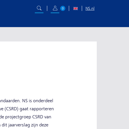
NS.nl
0
tandaarden. NS is onderdeel
ive (CSRD) gaat rapporteren
s de projectgroep CSRD van
dit jaarverslag zijn deze