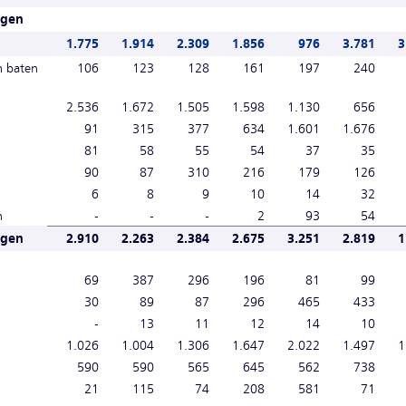
ngen
1.775
1.914
2.309
1.856
976
3.781
3
n baten
106
123
128
161
197
240
2.536
1.672
1.505
1.598
1.130
656
91
315
377
634
1.601
1.676
81
58
55
54
37
35
90
87
310
216
179
126
6
8
9
10
14
32
n
-
-
-
2
93
54
ngen
2.910
2.263
2.384
2.675
3.251
2.819
1
69
387
296
196
81
99
30
89
87
296
465
433
-
13
11
12
14
10
1.026
1.004
1.306
1.647
2.022
1.497
1
590
590
565
645
562
738
21
115
74
208
581
71