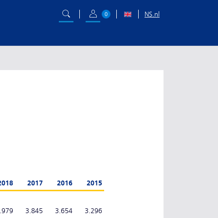
NS.nl
0
2018
2017
2016
2015
.979
3.845
3.654
3.296