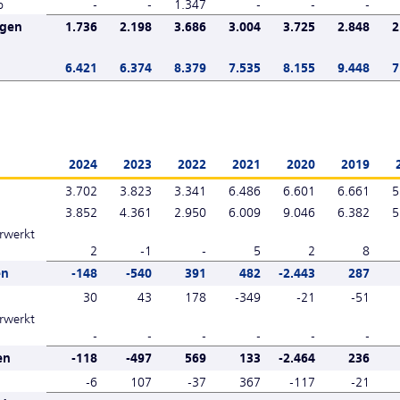
p
-
-
1.347
-
-
-
ngen
1.736
2.198
3.686
3.004
3.725
2.848
2
6.421
6.374
8.379
7.535
8.155
9.448
7
2024
2023
2022
2021
2020
2019
3.702
3.823
3.341
6.486
6.601
6.661
5
3.852
4.361
2.950
6.009
9.046
6.382
5
erwerkt
2
-1
-
5
2
8
en
-148
-540
391
482
-2.443
287
30
43
178
-349
-21
-51
erwerkt
-
-
-
-
-
-
en
-118
-497
569
133
-2.464
236
-6
107
-37
367
-117
-21