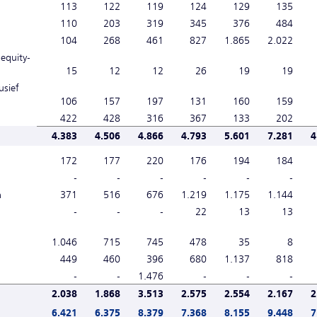
113
122
119
124
129
135
110
203
319
345
376
484
104
268
461
827
1.865
2.022
equity-
15
12
12
26
19
19
usief
106
157
197
131
160
159
422
428
316
367
133
202
4.383
4.506
4.866
4.793
5.601
7.281
4
172
177
220
176
194
184
-
-
-
-
-
-
n
371
516
676
1.219
1.175
1.144
-
-
-
22
13
13
1.046
715
745
478
35
8
449
460
396
680
1.137
818
-
-
1.476
-
-
-
2.038
1.868
3.513
2.575
2.554
2.167
2
6.421
6.375
8.379
7.368
8.155
9.448
7