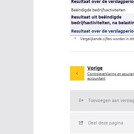
Resultaat over de verslagperi
Beëindigde bedrijfsactiviteiten
Resultaat uit beëindigde
bedrijfsactiviteiten, na belast
Resultaat over de verslagperi
*
Vergelijkende cijfers worden in di
Vorige
Controleverklaring en assuran
accountant
Toevoegen aan versla
Deel deze pagina