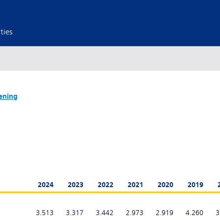
ties
ening
2024
2023
2022
2021
2020
2019
3.513
3.317
3.442
2.973
2.919
4.260
3