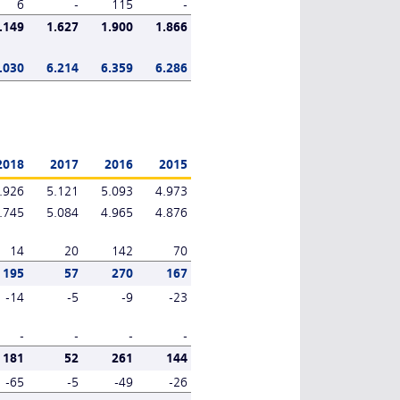
6
-
115
-
.149
1.627
1.900
1.866
.030
6.214
6.359
6.286
2018
2017
2016
2015
.926
5.121
5.093
4.973
.745
5.084
4.965
4.876
14
20
142
70
195
57
270
167
-14
-5
-9
-23
-
-
-
-
181
52
261
144
-65
-5
-49
-26