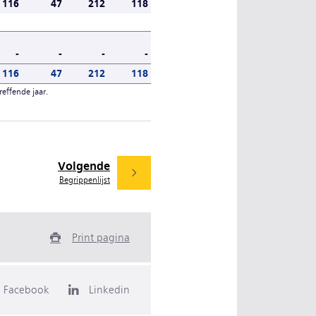
116
47
212
118
-
-
-
-
116
47
212
118
reffende jaar.
Volgende
Begrippenlijst
Print pagina
Facebook
Linkedin