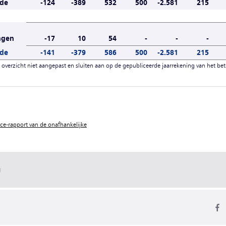
ode
-124
-389
532
500
-2.581
215
ingen
-17
10
54
-
-
-
ode
-141
-379
586
500
-2.581
215
t overzicht niet aangepast en sluiten aan op de gepubliceerde jaarrekening van het bet
ce-rapport van de onafhankelijke
g