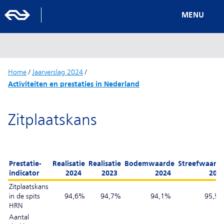
MENU
Home
/
Jaarverslag 2024
/
Activiteiten en prestaties in Nederland
Zitplaatskans
Prestatie-
Realisatie
Realisatie
Bodemwaarde
Streefwaard
indicator
2024
2023
2024
202
Zitplaatskans
in de spits
94,6%
94,7%
94,1%
95,5
HRN
Aantal