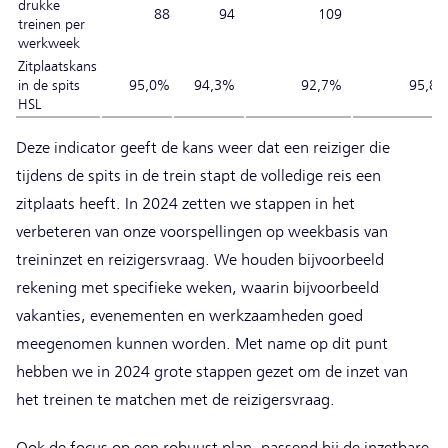
drukke
88
94
109
9
treinen per
werkweek
Zitplaatskans
in de spits
95,0%
94,3%
92,7%
95,8
HSL
Deze indicator geeft de kans weer dat een reiziger die
tijdens de spits in de trein stapt de volledige reis een
zitplaats heeft. In 2024 zetten we stappen in het
verbeteren van onze voorspellingen op weekbasis van
treininzet en reizigersvraag. We houden bijvoorbeeld
rekening met specifieke weken, waarin bijvoorbeeld
vakanties, evenementen en werkzaamheden goed
meegenomen kunnen worden. Met name op dit punt
hebben we in 2024 grote stappen gezet om de inzet van
het treinen te matchen met de reizigersvraag.
Ook de focus op een robuust plan, passend bij de inzetbare