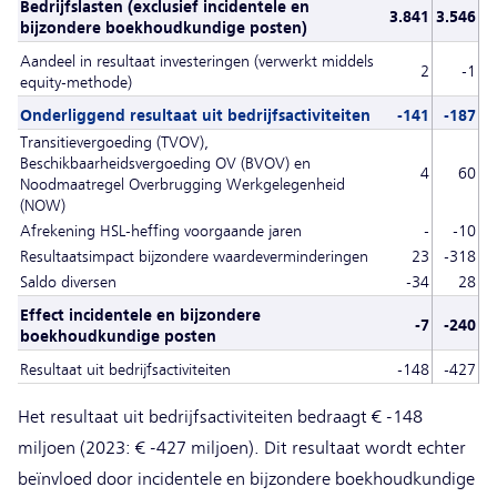
Bedrijfslasten (exclusief incidentele en
3.841
3.546
bijzondere boekhoudkundige posten)
Aandeel in resultaat investeringen (verwerkt middels
2
-1
equity-methode)
Onderliggend resultaat uit bedrijfsactiviteiten
-141
-187
Transitievergoeding (TVOV),
Beschikbaarheidsvergoeding OV (BVOV) en
4
60
Noodmaatregel Overbrugging Werkgelegenheid
(NOW)
Afrekening HSL-heffing voorgaande jaren
-
-10
Resultaatsimpact bijzondere waardeverminderingen
23
-318
Saldo diversen
-34
28
Effect incidentele en bijzondere
-7
-240
boekhoudkundige posten
Resultaat uit bedrijfsactiviteiten
-148
-427
Het resultaat uit bedrijfsactiviteiten bedraagt € -148
miljoen (2023: € -427 miljoen). Dit resultaat wordt echter
beïnvloed door incidentele en bijzondere boekhoudkundige