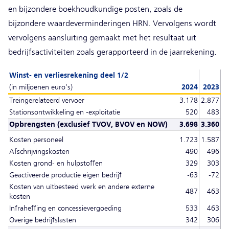
en bijzondere boekhoudkundige posten, zoals de
bijzondere waardeverminderingen HRN. Vervolgens wordt
vervolgens aansluiting gemaakt met het resultaat uit
bedrijfsactiviteiten zoals gerapporteerd in de jaarrekening.
Winst- en verliesrekening deel 1/2
(in miljoenen euro's)
2024
2023
Treingerelateerd vervoer
3.178
2.877
Stationsontwikkeling en -exploitatie
520
483
Opbrengsten (exclusief TVOV, BVOV en NOW)
3.698
3.360
Kosten personeel
1.723
1.587
Afschrijvingskosten
490
496
Kosten grond- en hulpstoffen
329
303
Geactiveerde productie eigen bedrijf
-63
-72
Kosten van uitbesteed werk en andere externe
487
463
kosten
Infraheffing en concessievergoeding
533
463
Overige bedrijfslasten
342
306