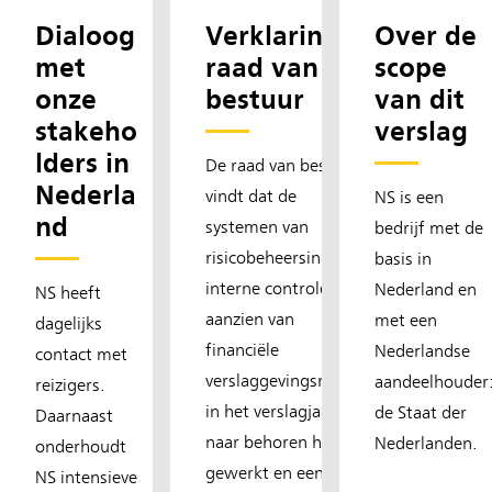
Dialoog
Verklaring
Over de
met
raad van
scope
onze
bestuur
van dit
stakeho
verslag
lders in
De raad van bestuur
Nederla
vindt dat de
NS is een
nd
systemen van
bedrijf met de
risicobeheersing en
basis in
interne controle ten
Nederland en
NS heeft
aanzien van
met een
dagelijks
financiële
Nederlandse
contact met
verslaggevingsrisico’s
aandeelhouder
reizigers.
in het verslagjaar
de Staat der
Daarnaast
naar behoren hebben
Nederlanden.
onderhoudt
gewerkt en een
NS intensieve