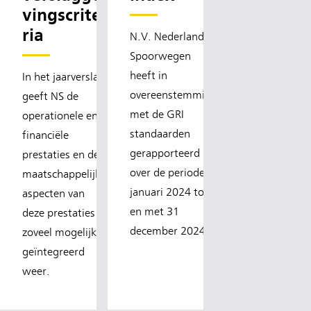
vingscrite
ria
N.V. Nederlandse
Spoorwegen
heeft in
In het jaarverslag
overeenstemming
geeft NS de
met de GRI
operationele en
standaarden
financiële
gerapporteerd
prestaties en de
over de periode 1
maatschappelijke
januari 2024 tot
aspecten van
en met 31
deze prestaties
december 2024.
zoveel mogelijk
geïntegreerd
weer.