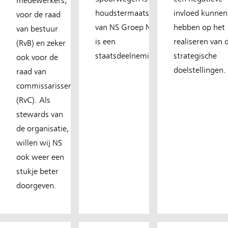
medewerkers,
houdstermaatschappij
invloed kunnen
voor de raad
van NS Groep N.V. NS
hebben op het
van bestuur
is een
realiseren van 
(RvB) en zeker
staatsdeelneming.
strategische
ook voor de
doelstellingen.
raad van
commissarissen
(RvC). Als
stewards van
de organisatie,
willen wij NS
ook weer een
stukje beter
doorgeven.