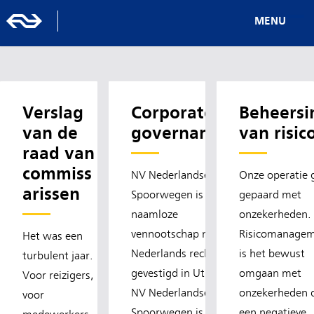
MENU
Verslag
Corporate
Beheersi
van de
governance
van risic
raad van
commiss
NV Nederlandse
Onze operatie 
arissen
Spoorwegen is een
gepaard met
naamloze
onzekerheden.
vennootschap naar
Risicomanage
Het was een
Nederlands recht,
is het bewust
turbulent jaar.
gevestigd in Utrecht.
omgaan met
Voor reizigers,
NV Nederlandse
onzekerheden 
voor
Spoorwegen is de
een negatieve