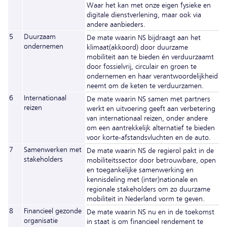
Waar het kan met onze eigen fysieke en
digitale dienstverlening, maar ook via
andere aanbieders.
5
Duurzaam
De mate waarin NS bijdraagt aan het
ondernemen
klimaat(akkoord) door duurzame
mobiliteit aan te bieden én verduurzaamt
door fossielvrij, circulair en groen te
ondernemen en haar verantwoordelijkheid
neemt om de keten te verduurzamen.
6
Internationaal
De mate waarin NS samen met partners
reizen
werkt en uitvoering geeft aan verbetering
van internationaal reizen, onder andere
om een aantrekkelijk alternatief te bieden
voor korte-afstandsvluchten en de auto.
7
Samenwerken met
De mate waarin NS de regierol pakt in de
stakeholders
mobiliteitssector door betrouwbare, open
en toegankelijke samenwerking en
kennisdeling met (inter)nationale en
regionale stakeholders om zo duurzame
mobiliteit in Nederland vorm te geven.
8
Financieel gezonde
De mate waarin NS nu en in de toekomst
organisatie
in staat is om financieel rendement te