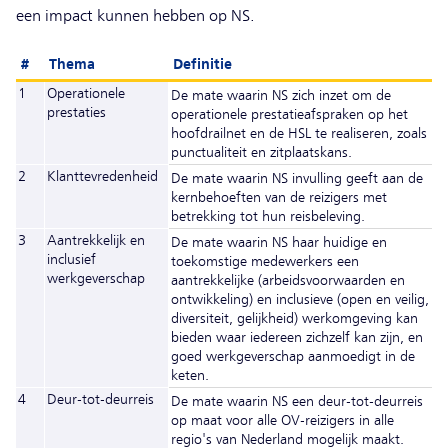
een impact kunnen hebben op NS.
#
Thema
Definitie
1
Operationele
De mate waarin NS zich inzet om de
prestaties
operationele prestatieafspraken op het
hoofdrailnet en de HSL te realiseren, zoals
punctualiteit en zitplaatskans.
2
Klanttevredenheid
De mate waarin NS invulling geeft aan de
kernbehoeften van de reizigers met
betrekking tot hun reisbeleving.
3
Aantrekkelijk en
De mate waarin NS haar huidige en
inclusief
toekomstige medewerkers een
werkgeverschap
aantrekkelijke (arbeidsvoorwaarden en
ontwikkeling) en inclusieve (open en veilig,
diversiteit, gelijkheid) werkomgeving kan
bieden waar iedereen zichzelf kan zijn, en
goed werkgeverschap aanmoedigt in de
keten.
4
Deur-tot-deurreis
De mate waarin NS een deur-tot-deurreis
op maat voor alle OV-reizigers in alle
regio's van Nederland mogelijk maakt.