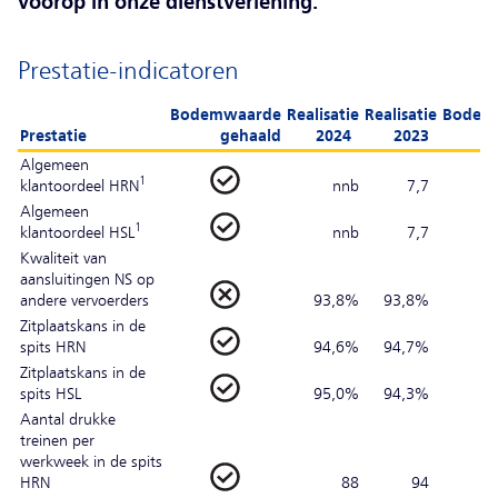
voorop in onze dienstverlening.
Prestatie-indicatoren
Bodemwaarde
Realisatie
Realisatie
Bodem
Prestatie
gehaald
2024
2023
Algemeen
1
klantoordeel HRN
nnb
7,7
Algemeen
1
klantoordeel HSL
nnb
7,7
Kwaliteit van
aansluitingen NS op
andere vervoerders
93,8%
93,8%
Zitplaatskans in de
spits HRN
94,6%
94,7%
Zitplaatskans in de
spits HSL
95,0%
94,3%
Aantal drukke
treinen per
werkweek in de spits
HRN
88
94