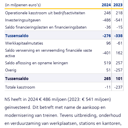
(in miljoenen euro's)
2024
2023
Operationele kasstroom uit bedrijfsactiviteiten
246
218
Investeringsuitgaven
-486
-541
Saldo financieringslasten en financieringsbaten
-36
-15
Tussensaldo
-276
-338
Werkkapitaalmutaties
96
-61
Saldo verwerving en vervreemding financiële vaste
-401
162
activa
Saldo aflossing en opname leningen
519
257
Overig
51
-257
Tussensaldo
265
101
Totale kasstroom
-11
-237
NS heeft in 2024 € 486 miljoen (2023: € 541 miljoen)
geïnvesteerd. Dit betreft met name de aankoop en
modernisering van treinen. Tevens uitbreiding, onderhoud
en verduurzaming van werkplaatsen, stations en kantoren,