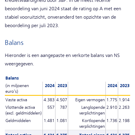
kredietwaardigheid door S&P. In de meest recente
beoordeling van juni 2024 staat de rating op A met een
stabiel vooruitzicht, onveranderd ten opzichte van de
beoordeling per juli 2023.
Balans
Hieronder is een aangepaste en verkorte balans van NS
weergegeven.
Balans
(in miljoenen
2024
2023
2024
2023
euro's)
Vaste activa
4.383
4.507
Eigen vermogen
1.775
1.914
Vlottende activa
557
787
Langlopende
2.910
2.263
(excl. geldmiddelen)
verplichtingen
Geldmiddelen
1.481
1.081
Kortlopende
1.736
2.198
verplichtingen