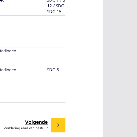
ieu
SDG 7 / SDG
12 / SDG 13 /
SDG 15
tedingen
tedingen
SDG 8
Volgende
Verklaring raad van bestuur