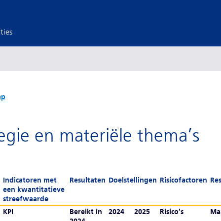
ties
ep
egie en materiële thema’s
Indicatoren met
Resultaten
Doelstellingen
Risicofactoren
Res
een kwantitatieve
streefwaarde
KPI
Bereikt in
2024
2025
Risico's
Maa