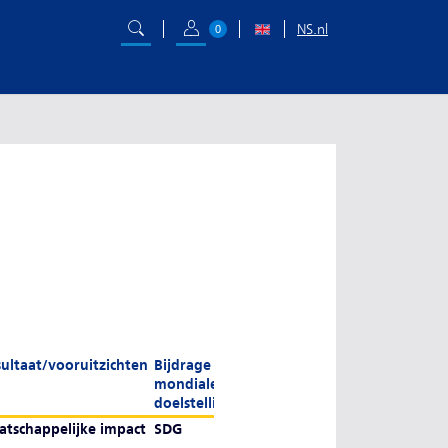
NS.nl
0
ultaat/vooruitzichten
Bijdrage
mondiale
doelstellingen
tschappelijke impact
SDG