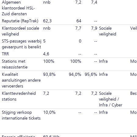
Algemeen
nnb
7,2
7,4
klantoordeel HSL-
Zuid diensten
Reputatie (RepTrak)
62,3
64
--
Klantoordeel sociale
nnb
7,7
7,9
Sociale
Vei
veiligheid
veiligheid
STS-passages waarbij
5
0
--
gevaarpunt is bereikt
TRR
4,6
--
--
Stations met
100%
100%
--
Infra
Mob
reisassistentie
Kwaliteit
93,8%
94,0%
95,6%
Infra
Mobi
aansluitingen andere
vervoerders
Klanttevredenheid
7,2
7,2
7,2
Sociale
Bes
stations
veiligheid /
Infra / Cyber
Stijging verkoop
10,0%
--
--
Infra
Mobi
internationale tickets