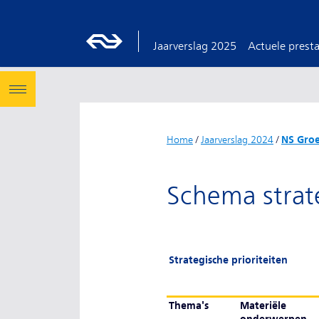
Jaarverslag 2025
Actuele presta
Home
/
Jaarverslag 2024
/
NS Gro
Schema strat
Strategische prioriteiten
Thema's
Materiële