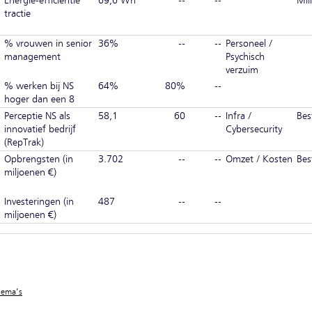
Energie-efficiëntie
69,6 Wh
--
--
Mil
tractie
% vrouwen in senior
36%
--
--
Personeel /
management
Psychisch
verzuim
% werken bij NS
64%
80%
--
hoger dan een 8
Perceptie NS als
58,1
60
--
Infra /
Bes
innovatief bedrijf
Cybersecurity
(RepTrak)
Opbrengsten (in
3.702
--
--
Omzet / Kosten
Bes
miljoenen €)
Investeringen (in
487
--
--
miljoenen €)
hema’s