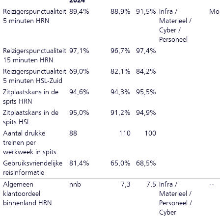
2024
Reizigerspunctualiteit
89,4%
88,9%
91,5%
Infra /
Mobi
5 minuten HRN
Materieel /
Cyber /
Personeel
Reizigerspunctualiteit
97,1%
96,7%
97,4%
15 minuten HRN
Reizigerspunctualiteit
69,0%
82,1%
84,2%
5 minuten HSL-Zuid
Zitplaatskans in de
94,6%
94,3%
95,5%
spits HRN
Zitplaatskans in de
95,0%
91,2%
94,9%
spits HSL
Aantal drukke
88
110
100
treinen per
werkweek in spits
Gebruiksvriendelijke
81,4%
65,0%
68,5%
reisinformatie
Algemeen
nnb
7,3
7,5
Infra /
--
klantoordeel
Materieel /
binnenland HRN
Personeel /
Cyber