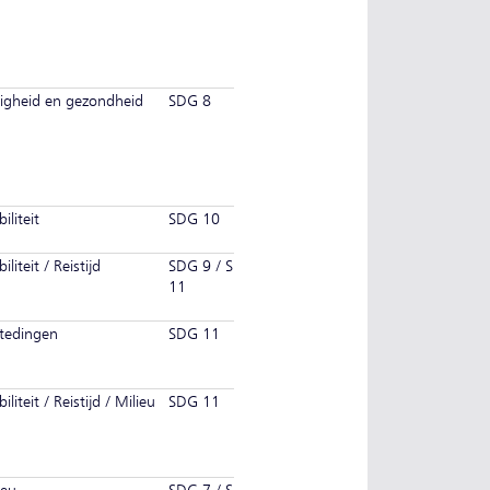
ligheid en gezondheid
SDG 8
iliteit
SDG 10
liteit / Reistijd
SDG 9 / SDG
11
tedingen
SDG 11
liteit / Reistijd / Milieu
SDG 11