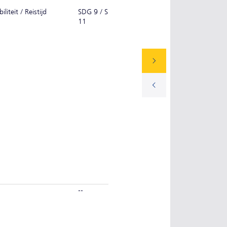
liteit / Reistijd
SDG 9 / SDG
11
--