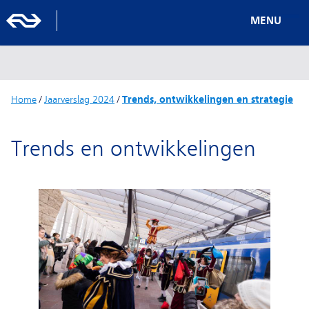
MENU
Home
/
Jaarverslag 2024
/
Trends, ontwikkelingen en strategie
Trends en ontwikkelingen