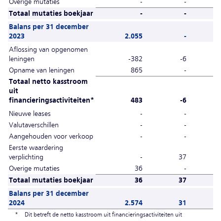
Overige mutaties
-
-
Totaal mutaties boekjaar
-
-
Balans per 31 december
2023
2.055
-
Aflossing van opgenomen
leningen
-382
-6
Opname van leningen
865
-
Totaal netto kasstroom
uit
financieringsactiviteiten*
483
-6
Nieuwe leases
-
-
Valutaverschillen
-
-
Aangehouden voor verkoop
-
-
Eerste waardering
verplichting
-
37
Overige mutaties
36
-
-
Totaal mutaties boekjaar
36
37
-
Balans per 31 december
2024
2.574
31
*
Dit betreft de netto kasstroom uit financieringsactiviteiten uit