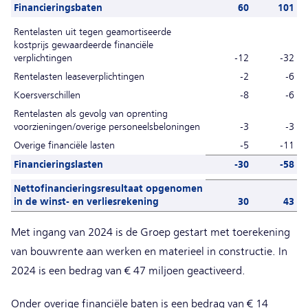
Financieringsbaten
60
101
Rentelasten uit tegen geamortiseerde
kostprijs gewaardeerde financiële
verplichtingen
-12
-32
Rentelasten leaseverplichtingen
-2
-6
Koersverschillen
-8
-6
Rentelasten als gevolg van oprenting
voorzieningen/overige personeelsbeloningen
-3
-3
Overige financiële lasten
-5
-11
Financieringslasten
-30
-58
Nettofinancieringsresultaat opgenomen
in de winst- en verliesrekening
30
43
Met ingang van 2024 is de Groep gestart met toerekening
van bouwrente aan werken en materieel in constructie. In
2024 is een bedrag van € 47 miljoen geactiveerd.
Onder overige financiële baten is een bedrag van € 14