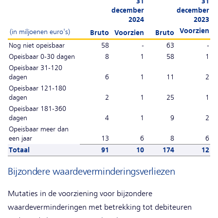
31
31
december
december
2024
2023
Voorzien
(in miljoenen euro's)
Bruto
Voorzien
Bruto
Nog niet opeisbaar
58
-
63
-
Opeisbaar 0-30 dagen
8
1
58
1
Opeisbaar 31-120
dagen
6
1
11
2
Opeisbaar 121-180
dagen
2
1
25
1
Opeisbaar 181-360
dagen
4
1
9
2
Opeisbaar meer dan
een jaar
13
6
8
6
Totaal
91
10
174
12
Bijzondere waardeverminderingsverliezen
Mutaties in de voorziening voor bijzondere
waardeverminderingen met betrekking tot debiteuren