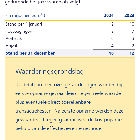
gedurende het jaar waren als volgt:
(in miljoenen euro's)
2024
2023
Stand per 1 januari
12
10
Toevoegingen
8
7
Verbruik
-6
-3
Vrijval
-4
-2
Stand per 31 december
10
12
Waarderingsgrondslag
De debiteuren en overige vorderingen worden bij
eerste opname gewaardeerd tegen reële waarde
plus eventuele direct toerekenbare
transactiekosten. Na eerste opname worden deze
gewaardeerd tegen geamortiseerde kostprijs met
behulp van de effectieve-rentemethode.