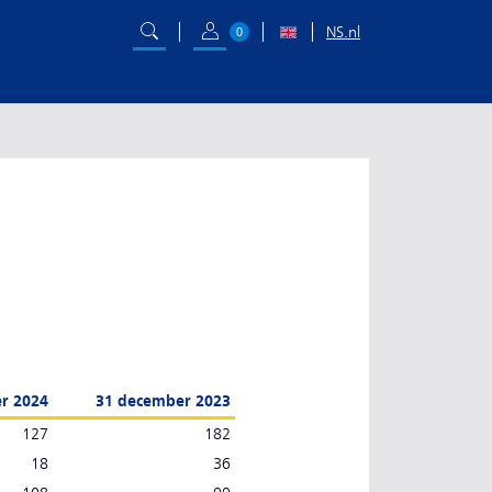
NS.nl
0
r 2024
31 december 2023
127
182
18
36