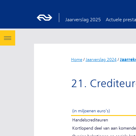
Jaarverslag 2025
Actuele presta
Home
/
Jaarverslag 2024
/
Jaarrek
21. Crediteu
(in miljoenen euro's)
Handelscrediteuren
Kortlopend deel van aan komende 