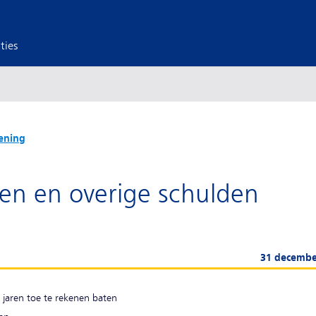
ties
ening
ren en overige schulden
31 decembe
jaren toe te rekenen baten