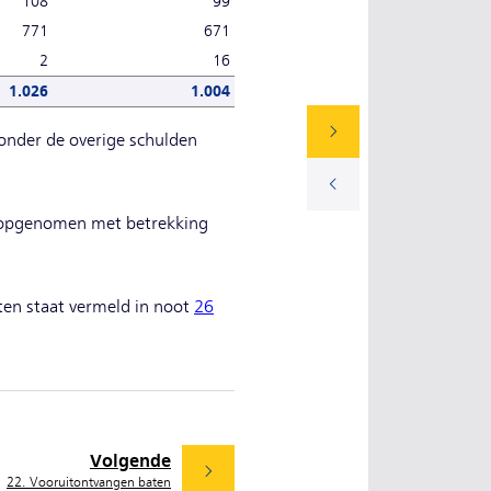
108
99
771
671
2
16
1.026
1.004
 onder de overige schulden
n) opgenomen met betrekking
sten staat vermeld in noot
26
Volgende
22. Vooruitontvangen baten